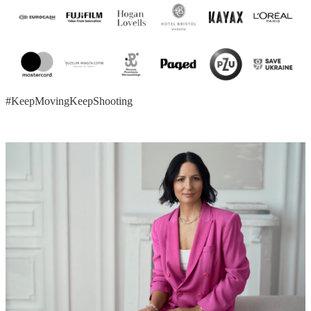
#KeepMovingKeepShooting