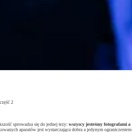
część 2
szość sprowadza się do jednej tezy:
wszyscy jesteśmy fotografami
a 
ukowanych aparatów jest wystarczająca dobra a jedynym ograniczeniem j