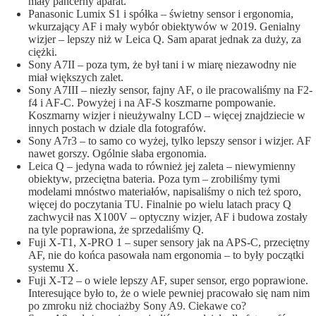
mały pancerny aparat.
Panasonic Lumix S1 i spółka – świetny sensor i ergonomia,
wkurzający AF i mały wybór obiektywów w 2019. Genialny
wizjer – lepszy niż w Leica Q. Sam aparat jednak za duży, za
ciężki.
Sony A7II – poza tym, że był tani i w miarę niezawodny nie
miał większych zalet.
Sony A7III – niezły sensor, fajny AF, o ile pracowaliśmy na F2-
f4 i AF-C. Powyżej i na AF-S koszmarne pompowanie.
Koszmarny wizjer i nieużywalny LCD – więcej znajdziecie w
innych postach w dziale dla fotografów
.
Sony A7r3 – to samo co wyżej, tylko lepszy sensor i wizjer. AF
nawet gorszy. Ogólnie słaba ergonomia.
Leica Q – jedyna wada to również jej zaleta – niewymienny
obiektyw, przeciętna bateria. Poza tym – zrobiliśmy tymi
modelami mnóstwo materiałów, napisaliśmy o nich też sporo,
więcej do poczytania
TU
. Finalnie po wielu latach pracy Q
zachwycił nas X100V – optyczny wizjer, AF i budowa zostały
na tyle poprawiona, że sprzedaliśmy Q.
Fuji X-T1, X-PRO 1 – super sensory jak na APS-C, przeciętny
AF, nie do końca pasowała nam ergonomia – to były początki
systemu X.
Fuji X-T2 – o wiele lepszy AF, super sensor, ergo poprawione.
Interesujące było to, że o wiele pewniej pracowało się nam nim
po zmroku niż chociażby Sony A9. Ciekawe co?