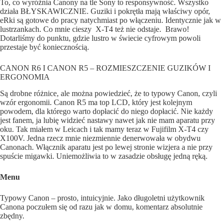
To, co wyróżnia Canony na tle Sony to responsywność. Wszystko
działa BŁYSKAWICZNIE. Guziki i pokrętła mają właściwy opór,
eRki są gotowe do pracy natychmiast po włączeniu. Identycznie jak w
lustrzankach. Co mnie cieszy X-T4 też nie odstaje. Brawo!
Dotarliśmy do punktu, gdzie lustro w świecie cyfrowym powoli
przestaje być koniecznością.
CANON R6 I CANON R5 – ROZMIESZCZENIE GUZIKÓW I
ERGONOMIA
Są drobne różnice, ale można powiedzieć, że to typowy Canon, czyli
wzór ergonomii. Canon R5 ma top LCD, który jest kolejnym
powodem, dla którego warto dopłacić do niego dopłacić. Nie każdy
jest fanem, ja lubię widzieć nastawy nawet jak nie mam aparatu przy
oku. Tak miałem w Leicach i tak mamy teraz w Fujifilm X-T4 czy
X100V. Jedna rzecz mnie niezmiennie denerwowała w obydwu
Canonach. Włącznik aparatu jest po lewej stronie wizjera a nie przy
spuście migawki. Uniemożliwia to w zasadzie obsługę jedną ręką.
Menu
Typowy Canon – prosto, intuicyjnie. Jako długoletni użytkownik
Canona poczułem się od razu jak w domu, komentarz absolutnie
zbędny.