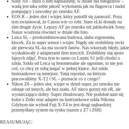
Sony A9 – dużo o nim napisaliśmy,
w dziale dla fotografów
–
wadą jest taka sobie jakość wykonania jak na flagowca i nadal
pompujący i zawodny po zmroku AF.
EOS R – jeden slot i wizjer, który potrafił się zamrozić. Poza
tym zwiastował, że Canon wie co robi. Stare eLki dostały na
nim drugie życie. Lepszy AF po zmroku niż jakikolwiek Sony.
Nasze wrażenia również w dziale dla foto.
Leica SL – przekombinowana budowa, słaba ergonomia,
klocek. Za to super sensor i wizjer. Nigdy nie zrobiliśmy recki
ale pierwsza SL-ka ma swoich fanów. Nas wkurzały błędy, jakie
wyskakiwały z adapterami firm trzecich. Zrobiliśmy nią sporo
fajnych zdjęć. Poza tym to samo co Lumix S1 jeśli chodzi o
szkła. Szkła od Leica są fenomenalne ale ogromne, to nie jest
coś, co chcę ze sobą targać w pełnej klatce. Już szkła
lustrzankowe są mniejsze.
Tutaj
reportaż, na którym
pracowaliśmy X-T2 i SL – poznacie co z czego?
Nikon Z6 – jeden slot, wizjer w dzień super, po zmroku nie
odstaje od innych, ale bez szału. AF nieco gorzej niż eR, ale
wystarczająco dobry. Super zbudowany. Nie podobał nam się
kolor z Zetki oraz adapter na lustrzankowe szkła Nikona.
Gdybym nie wybrał Fuji X-T4 to jest drugi najbardziej
przemyślany system na rynku (razem z Z7 i Z6II)
REASUMUJĄC: