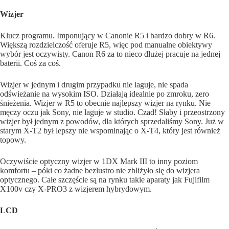
Wizjer
Klucz programu. Imponujący w Canonie R5 i bardzo dobry w R6.
Większą rozdzielczość oferuje R5, więc pod manualne obiektywy
wybór jest oczywisty. Canon R6 za to nieco dłużej pracuje na jednej
baterii. Coś za coś.
Wizjer w jednym i drugim przypadku nie laguje, nie spada
odświeżanie na wysokim ISO. Działają idealnie po zmroku, zero
śnieżenia. Wizjer w R5 to obecnie najlepszy wizjer na rynku. Nie
męczy oczu jak Sony, nie laguje w studio. Czad! Słaby i przeostrzony
wizjer był jednym z powodów, dla których sprzedaliśmy Sony. Już w
starym X-T2 był lepszy nie wspominając o X-T4, który jest również
topowy.
Oczywiście optyczny wizjer w 1DX Mark III to inny poziom
komfortu – póki co żadne bezlustro nie zbliżyło się do wizjera
optycznego. Całe szczęście są na rynku takie aparaty jak Fujifilm
X100v czy X-PRO3 z wizjerem hybrydowym.
LCD