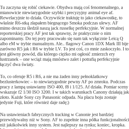
Tu zaczyna się robić ciekawie. Obydwa mają coś fenomenalnego, a
mianowicie niewiarygodnie szybki i precyzyjny animal eye af.
Rewelacyjnie to działa. Oczywiście traktuję to jako ciekawostkę, to
właśnie R6-stką złapałem biegnącego Smoka podczas ulewy. AF
mimo deszczu śledził naszą jack russelkę perfekcyjnie. W normalnej
reporterskiej pracy AF jest tak sprawny, że praktycznie o nim
zapominamy. Do tej pory pracowało się nam tak wyłącznie Leicą Q
albo eM w trybie manualnym. Ale.. flagowy Canon 1DX Mark III bije
zarówno R5 jak i R6 w trybie LV. To jest coś, co mnie zaskoczyło. I to
jest główny powód, dla którego ciężko mi ogłosić zmierzch ery
lustrzanek – one wciąż mają mnóstwo zalet i potrafią perfekcyjnie
łączyć dwa światy.
To, co oferuje R5 i R6, a nie ma żaden inny pełnoklatkowy
bezlusterkowiec – to niewiarygodnie pewny AF po zmroku. Podczas
pracy z lampą ustawiamy ISO 400, f8 i 1/125. Af działa. Pomiar sceny
wskazuje f2 1/30 ISO 3200. I w takich warunkach Canony działają jak
złoto. Każde Sony czy Panasonic odpada. Na placu boju zostaje
jedynie Fuji, które również daje radę;)
Na ustawieniach fabrycznych tracking w Canonie jest bardziej
przewidywalny niż w Sony. AF to zupełnie inna półka funkcjonalności
niż jakikolwiek inny system. Jest najlepszy na rynku; koniec, kropka.