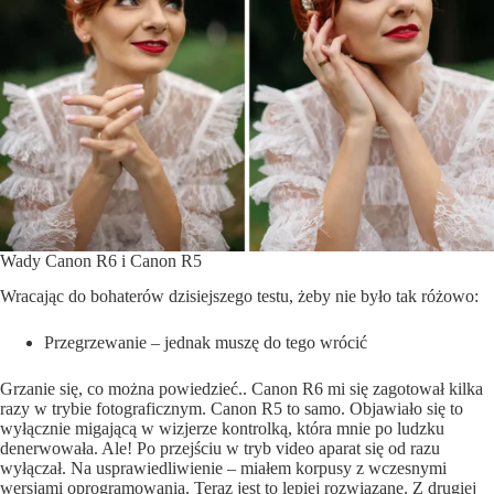
Wady Canon R6 i Canon R5
Wracając do bohaterów dzisiejszego testu, żeby nie było tak różowo:
Przegrzewanie – jednak muszę do tego wrócić
Grzanie się, co można powiedzieć.. Canon R6 mi się zagotował kilka
razy w trybie fotograficznym. Canon R5 to samo. Objawiało się to
wyłącznie migającą w wizjerze kontrolką, która mnie po ludzku
denerwowała. Ale! Po przejściu w tryb video aparat się od razu
wyłączał. Na usprawiedliwienie – miałem korpusy z wczesnymi
wersjami oprogramowania. Teraz jest to lepiej rozwiązane. Z drugiej