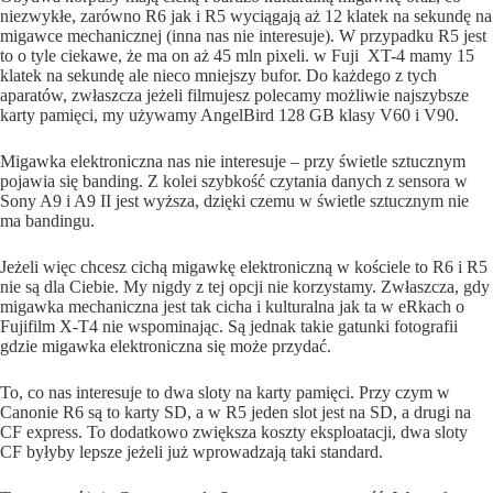
niezwykłe, zarówno R6 jak i R5 wyciągają aż 12 klatek na sekundę na
migawce mechanicznej (inna nas nie interesuje). W przypadku R5 jest
to o tyle ciekawe, że ma on aż 45 mln pixeli. w Fuji XT-4 mamy 15
klatek na sekundę ale nieco mniejszy bufor. Do każdego z tych
aparatów, zwłaszcza jeżeli filmujesz polecamy możliwie najszybsze
karty pamięci, my używamy AngelBird 128 GB klasy V60 i V90.
Migawka elektroniczna nas nie interesuje – przy świetle sztucznym
pojawia się banding. Z kolei szybkość czytania danych z sensora w
Sony A9 i A9 II jest wyższa, dzięki czemu w świetle sztucznym nie
ma bandingu.
Jeżeli więc chcesz cichą migawkę elektroniczną w kościele to R6 i R5
nie są dla Ciebie. My nigdy z tej opcji nie korzystamy. Zwłaszcza, gdy
migawka mechaniczna jest tak cicha i kulturalna jak ta w eRkach o
Fujifilm X-T4 nie wspominając. Są jednak takie gatunki fotografii
gdzie migawka elektroniczna się może przydać.
To, co nas interesuje to dwa sloty na karty pamięci. Przy czym w
Canonie R6 są to karty SD, a w R5 jeden slot jest na SD, a drugi na
CF express. To dodatkowo zwiększa koszty eksploatacji, dwa sloty
CF byłyby lepsze jeżeli już wprowadzają taki standard.