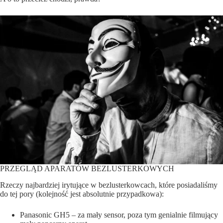
PRZEGLĄD APARATÓW BEZLUSTERKOWYCH
Rzeczy najbardziej irytujące w bezlusterkowcach, które posiadaliśmy
do tej pory (kolejność jest absolutnie przypadkowa):
Panasonic GH5 – za mały sensor, poza tym genialnie filmujący