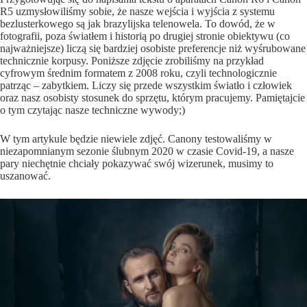
R5 uzmysłowiliśmy sobie, że nasze wejścia i wyjścia z systemu
bezlusterkowego są jak brazylijska telenowela. To dowód, że w
fotografii, poza światłem i historią po drugiej stronie obiektywu (co
najważniejsze) liczą się bardziej osobiste preferencje niż wyśrubowane
technicznie korpusy. Poniższe zdjęcie zrobiliśmy na przykład
cyfrowym średnim formatem z 2008 roku, czyli technologicznie
patrząc – zabytkiem. Liczy się przede wszystkim światło i człowiek
oraz nasz osobisty stosunek do sprzętu, którym pracujemy. Pamiętajcie
o tym czytając nasze techniczne wywody;)
W tym artykule będzie niewiele zdjęć. Canony testowaliśmy w
niezapomnianym sezonie ślubnym 2020 w czasie Covid-19, a nasze
pary niechętnie chciały pokazywać swój wizerunek, musimy to
uszanować.