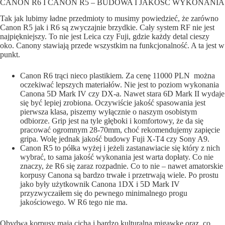
CANON R6 I CANON R5 – BUDOWA I JAKOŚĆ WYKONANIA
Tak jak lubimy ładne przedmioty to musimy powiedzieć, że zarówno
Canon R5 jak i R6 są zwyczajnie brzydkie. Cały system RF nie jest
najpiękniejszy. To nie jest Leica czy Fuji, gdzie każdy detal cieszy
oko. Canony stawiają przede wszystkim na funkcjonalność. A ta jest w
punkt.
Canon R6 trąci nieco plastikiem. Za cenę 11000 PLN
można
oczekiwać lepszych materiałów. Nie jest to poziom wykonania
Canona 5D Mark IV czy DX-a. Nawet stara 6D Mark II wydaje
się być lepiej zrobiona. Oczywiście jakość spasowania jest
pierwsza klasa, piszemy wyłącznie o naszym osobistym
odbiorze. Grip jest na tyle głęboki i komfortowy, że da się
pracować ogromnym 28-70mm, choć rekomendujemy zapięcie
gripa. Wolę jednak jakość budowy Fuji X-T4 czy Sony A9.
Canon R5 to półka wyżej i jeżeli zastanawiacie się który z nich
wybrać, to sama jakość wykonania jest warta dopłaty. Co nie
znaczy, że R6 się zaraz rozpadnie. Co to nie – nawet amatorskie
korpusy Canona są bardzo trwałe i przetrwają wiele. Po prostu
jako były użytkownik Canona 1DX i 5D Mark IV
przyzwyczaiłem się do pewnego minimalnego progu
jakościowego. W R6 tego nie ma.
Obydwa korpusy mają cichą i bardzo kulturalną migawkę oraz, co