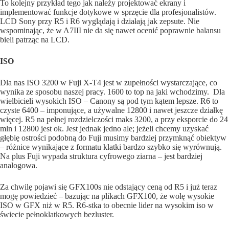
To kolejny przykład tego jak należy projektować ekrany i
implementować funkcje dotykowe w sprzęcie dla profesjonalistów.
LCD Sony przy R5 i R6 wyglądają i działają jak zepsute. Nie
wspominając, że w A7III nie da się nawet ocenić poprawnie balansu
bieli patrząc na LCD.
ISO
Dla nas ISO 3200 w Fuji X-T4 jest w zupełności wystarczające, co
wynika ze sposobu naszej pracy. 1600 to top na jaki wchodzimy. Dla
wielbicieli wysokich ISO – Canony są pod tym kątem lepsze. R6 to
czyste 6400 – imponujące, a używalne 12800 i nawet jeszcze działkę
więcej. R5 na pełnej rozdzielczości maks 3200, a przy eksporcie do 24
mln i 12800 jest ok. Jest jednak jedno ale; jeżeli chcemy uzyskać
głębię ostrości podobną do Fuji musimy bardziej przymknąć obiektyw
– różnice wynikające z formatu klatki bardzo szybko się wyrównują.
Na plus Fuji wypada struktura cyfrowego ziarna – jest bardziej
analogowa.
Za chwilę pojawi się GFX100s nie odstający ceną od R5 i już teraz
mogę powiedzieć – bazując na plikach GFX100, że wolę wysokie
ISO w GFX niż w R5. R6-stka to obecnie lider na wysokim iso w
świecie pełnoklatkowych bezluster.