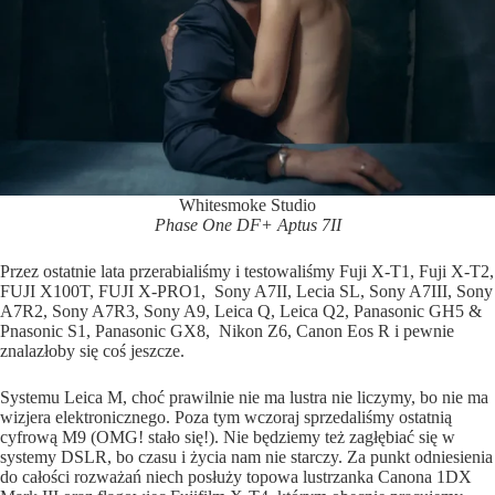
Whitesmoke Studio
Phase One DF+ Aptus 7II
Przez ostatnie lata przerabialiśmy i testowaliśmy Fuji X-T1, Fuji X-T2,
FUJI X100T, FUJI X-PRO1, Sony A7II, Lecia SL, Sony A7III, Sony
A7R2, Sony A7R3, Sony A9, Leica Q, Leica Q2, Panasonic GH5 &
Pnasonic S1, Panasonic GX8, Nikon Z6, Canon Eos R i pewnie
znalazłoby się coś jeszcze.
Systemu Leica M, choć prawilnie nie ma lustra nie liczymy, bo nie ma
wizjera elektronicznego. Poza tym wczoraj sprzedaliśmy ostatnią
cyfrową M9 (OMG! stało się!). Nie będziemy też zagłębiać się w
systemy DSLR, bo czasu i życia nam nie starczy. Za punkt odniesienia
do całości rozważań niech posłuży topowa lustrzanka Canona 1DX