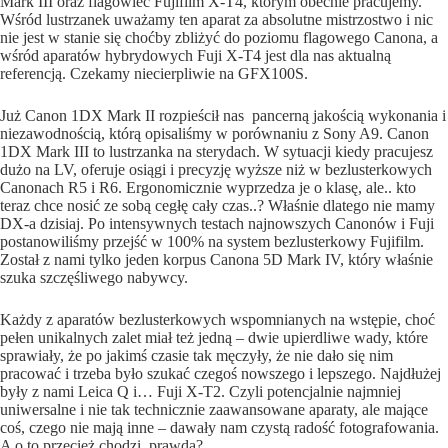
Mark III oraz flagowiec Fujifilm X-T4, którym obecnie pracujemy.
Wśród lustrzanek uważamy ten aparat za absolutne mistrzostwo i nic
nie jest w stanie się choćby zbliżyć do poziomu flagowego Canona, a
wśród aparatów hybrydowych Fuji X-T4 jest dla nas aktualną
referencją. Czekamy niecierpliwie na GFX100S.
Już Canon 1DX Mark II rozpieścił nas
pancerną jakością wykonania i
niezawodnością, którą opisaliśmy w porównaniu z Sony A9. Canon
1DX Mark III to lustrzanka na sterydach. W sytuacji kiedy pracujesz
dużo na LV, oferuje osiągi i precyzję wyższe niż w bezlusterkowych
Canonach R5 i R6. Ergonomicznie wyprzedza je o klasę, ale.. kto
teraz chce nosić ze sobą cegłę cały czas..? Właśnie dlatego nie mamy
DX-a dzisiaj. Po intensywnych testach najnowszych Canonów i Fuji
postanowiliśmy przejść w 100% na system bezlusterkowy Fujifilm.
Został z nami tylko jeden korpus Canona 5D Mark IV, który właśnie
szuka szczęśliwego nabywcy.
Każdy z aparatów bezlusterkowych wspomnianych na wstępie, choć
pełen unikalnych zalet miał też jedną – dwie upierdliwe wady, które
sprawiały, że po jakimś czasie tak męczyły, że nie dało się nim
pracować i trzeba było szukać czegoś nowszego i lepszego. Najdłużej
były z nami Leica Q i… Fuji X-T2. Czyli potencjalnie najmniej
uniwersalne i nie tak technicznie zaawansowane aparaty, ale mające
coś, czego nie mają inne – dawały nam czystą radość fotografowania.
A o to przecież chodzi, prawda?