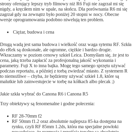
strony oferujący lepszy tryb filmowy niż R6 Fuji nie zagrzał mi się
nigdy, a kręciłem nim w upale, na słońcu. Dla porównania R6 mi się
zagrzał gdy na zewnątrz było poniżej 20 stopni w nocy. Obecne
wersje oprogramowania podobno niwelują ten problem.
Ciężar, budowa i cena
Drugą wadą jest sama budowa i wielkość oraz waga sytemu RF. Szkła
do eRek są doskonałe, ale ogromne, ciężkie i bardzo drogie.
Wkraczamy w poziom cenowy szkieł Leica. Domyślam się, że jest to
cena, jaką trzeba zapłacić za profesjonalną jakość wykonania i
parametry. Fuji X to inna bajka. Mogę tego samego sprzętu używać
podczas reportażu, a później z torbą zwiedzać miasto. Z systemem R
to niemożliwe – chyba, że będziemy używać szkieł 1.8, które są
malutkie lub zainwestujecie w torbę na kółkach albo plecak ;)
Jakie szkła wybrać do Canona R6 i Canona R5
Trzy obiektywy są fenomenalne i godne polecenia:
RF 28-70mm f2
RF 50mm f1.2 oraz absolutnie najlepsza 85-ka dostępna na
rynku, czyli RF 85mm 1.2ds, która ma specjalne powłoki
powodujące, że rozmycia i przejścia tonalne są absolutnie