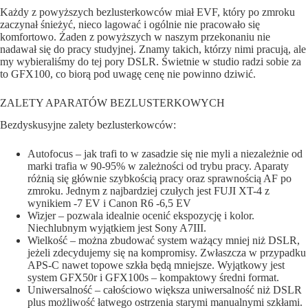
Każdy z powyższych bezlusterkowców miał EVF, który po zmroku
zaczynał śnieżyć, nieco lagować i ogólnie nie pracowało się
komfortowo. Żaden z powyższych w naszym przekonaniu nie
nadawał się do pracy studyjnej. Znamy takich, którzy nimi pracują, ale
my wybieraliśmy do tej pory DSLR. Świetnie w studio radzi sobie za
to GFX100, co biorą pod uwagę cenę nie powinno dziwić.
ZALETY APARATÓW BEZLUSTERKOWYCH
Bezdyskusyjne zalety bezlusterkowców:
Autofocus – jak trafi to w zasadzie się nie myli a niezależnie od
marki trafia w 90-95% w zależności od trybu pracy. Aparaty
różnią się głównie szybkością pracy oraz sprawnością AF po
zmroku. Jednym z najbardziej czułych jest FUJI XT-4 z
wynikiem -7 EV i Canon R6 -6,5 EV
Wizjer – pozwala idealnie ocenić ekspozycję i kolor.
Niechlubnym wyjątkiem jest Sony A7III.
Wielkość – można zbudować system ważący mniej niż DSLR,
jeżeli zdecydujemy się na kompromisy. Zwłaszcza w przypadku
APS-C nawet topowe szkła będą mniejsze. Wyjątkowy jest
system GFX50r i GFX100s – kompaktowy średni format.
Uniwersalność – całościowo większa uniwersalność niż DSLR
plus możliwość łatwego ostrzenia starymi manualnymi szkłami.