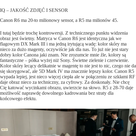
IQ – JAKOŚĆ ZDJĘĆ I SENSOR
Canon R6 ma 20-to milionowy sensor, a R5 ma milionów 45.
I tutaj będzie trochę kontrowersji. Z technicznego punktu widzenia
obraz jest świetny. Matryca w Canon R6 jest identyczna jak we
flagowym DX Mark III i ma jedną irytującą wadę: kolor skóry ma
nieco za dużo magenty, oczywiście jak dla nas. To już nie jest stary
dobry kolor Canona jaki znam. Nie zrozumcie mnie źle, kolory są
fantastyczne – półka wyżej niż Sony. Świetne zielenie i czerwienie.
Kolor skóry lecący delikatnie w magentę to nie jest to nic, czego nie da
się skorygować, ale 5D Mark IV ma znacznie lepszy kolor. Canon R5
wypada lepiej, jest nieco więcej ciepła ale w połączeniu ze szkłami RF
daje obraz nieco za techniczny, za cyfrowy. Za doskonały. Nie chcę
Cię katować wycinkami obrazu, uwierzcie na słowo. R5 z 28-70 daje
możliwość naprawdę dowolnego kadrowania bez straty dla
końcowego efektu.