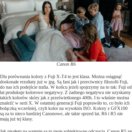
Canon R6
Dla porównania kolory z Fuji X-T4 to jest klasa. Można osiągnąć
doskonałe rezultaty już w jpg. Są fani jak i przeciwnicy filozofii Fuji,
do nas ich podejście trafia. W końcu jeżeli spojrzymy na to tak: Fuji od
lat produkuje kolorowe negatywy. Z żadnego negatywu nie uzyskamy
takich kolorów skóry jak z prześwietlonego 400h. I to właśnie można
znaleźć w serii X. W ostatniej generacji Fuji poprawiło to, co było ich
bolączką wcześniej, czyli kolor na wysokim ISO. Kolory z GFX100
są za to nieco bardziej Canonowe, ale takie sprzed lat. R6 i R5 nie
mają już tej klasy.
Jak pisałem na wstępie są to moje subiektywne odczucia. Canon R5 ze