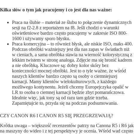
Kilka słów o tym jak pracujemy i co jest dla nas ważne
:
Praca na ślubie – materiał ze ślubu to połączenie dynamicznych
sesji na f2-2.8 z reportażem na f8. Jeśli chodzi o warunki
oświetleniowe bardzo często pracujemy w zakresie ISO 800-
1600 i używamy sporo błysku.
Praca komercyjna – to również błysk, ale niskie ISO, maks 400.
Podczas obróbki ważniejszy jest dla nas zapas w światłach niż
w cieniach, a sama obróbka stawia na wierność kolorystyczną z
lekkim twistem w stronę analoga. Zdjęcie ma się bronić kadrem
a nie obróbką. Kluczowe są: dobry kolor skóry bez
konieczności mocnej obróbki. Jest to o tyle ważne, że wśród
naszych klientów bardzo często są osoby o ciemniejszej
karnacji. Mamy klientów wielokulturowych, z każdego
możliwego kontynentu. Jeżeli chcemy Europejczyka opalić w
LR to osoba o ciemnej karnacji będzie zbyt pomarańczowa.
Idealnie więc, jak tony są od razu tam gdzie trzeba.
Zapamiętajcie to, przyda się na podczas podsumowania.
CZY CANON R6 I CANON R5 SIĘ PRZEGRZEWAJĄ?
Krótka uwaga – większość recenzentów patrzy na Canona R5 i R6 jak
na maszyny do wideo i z tej perspektywy je ocenia. Wśród wad często