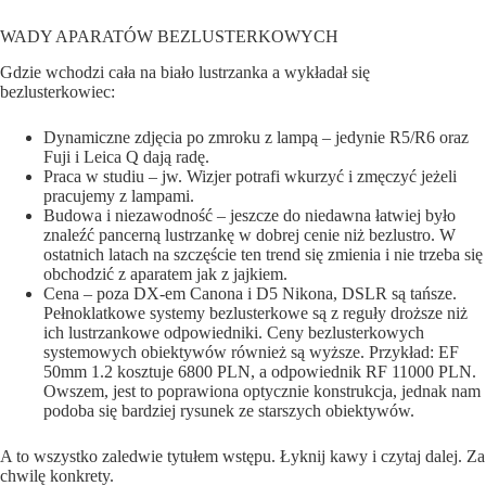
WADY APARATÓW BEZLUSTERKOWYCH
Gdzie wchodzi cała na biało lustrzanka a wykładał się
bezlusterkowiec:
Dynamiczne zdjęcia po zmroku z lampą – jedynie R5/R6 oraz
Fuji i Leica Q dają radę.
Praca w studiu – jw. Wizjer potrafi wkurzyć i zmęczyć jeżeli
pracujemy z lampami.
Budowa i niezawodność – jeszcze do niedawna łatwiej było
znaleźć pancerną lustrzankę w dobrej cenie niż bezlustro. W
ostatnich latach na szczęście ten trend się zmienia i nie trzeba się
obchodzić z aparatem jak z jajkiem.
Cena – poza DX-em Canona i D5 Nikona, DSLR są tańsze.
Pełnoklatkowe systemy bezlusterkowe są z reguły droższe niż
ich lustrzankowe odpowiedniki. Ceny bezlusterkowych
systemowych obiektywów również są wyższe. Przykład: EF
50mm 1.2 kosztuje 6800 PLN, a odpowiednik RF 11000 PLN.
Owszem, jest to poprawiona optycznie konstrukcja, jednak nam
podoba się bardziej rysunek ze starszych obiektywów.
A to wszystko zaledwie tytułem wstępu. Łyknij kawy i czytaj dalej. Za
chwilę konkrety.