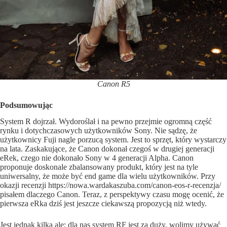
Canon R5
Podsumowując
System R dojrzał. Wydoroślał i na pewno przejmie ogromną część
rynku i dotychczasowych użytkowników Sony. Nie sądzę, że
użytkownicy Fuji nagle porzucą system. Jest to sprzęt, który wystarczy
na lata. Zaskakujące, że Canon dokonał czegoś w drugiej generacji
eRek, czego nie dokonało Sony w 4 generacji Alpha. Canon
proponuje doskonale zbalansowany produkt, który jest na tyle
uniwersalny, że może być end game dla wielu użytkowników. Przy
okazji recenzji
https://nowa.wardakaszuba.com/canon-eos-r-recenzja/
pisałem dlaczego Canon. Teraz, z perspektywy czasu mogę ocenić, że
pierwsza eRka dziś jest jeszcze ciekawszą propozycją niż wtedy.
Jest jednak kilka ale: dla nas system RF jest za duży, wolimy używać