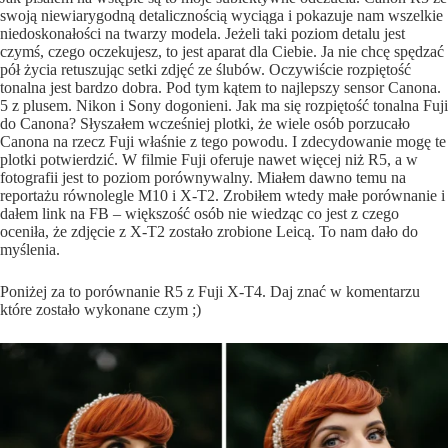
swoją niewiarygodną detalicznością wyciąga i pokazuje nam wszelkie
niedoskonałości na twarzy modela. Jeżeli taki poziom detalu jest
czymś, czego oczekujesz, to jest aparat dla Ciebie. Ja nie chcę spędzać
pół życia retuszując setki zdjęć ze ślubów. Oczywiście rozpiętość
tonalna jest bardzo dobra. Pod tym kątem to najlepszy sensor Canona.
5 z plusem. Nikon i Sony dogonieni. Jak ma się rozpiętość tonalna Fuji
do Canona? Słyszałem wcześniej plotki, że wiele osób porzucało
Canona na rzecz Fuji właśnie z tego powodu. I zdecydowanie mogę te
plotki potwierdzić. W filmie Fuji oferuje nawet więcej niż R5, a w
fotografii jest to poziom porównywalny. Miałem dawno temu na
reportażu równolegle M10 i X-T2. Zrobiłem wtedy małe porównanie i
dałem link na FB – większość osób nie wiedząc co jest z czego
oceniła, że zdjęcie z X-T2 zostało zrobione Leicą. To nam dało do
myślenia.
Poniżej za to porównanie R5 z Fuji X-T4. Daj znać w komentarzu
które zostało wykonane czym ;)