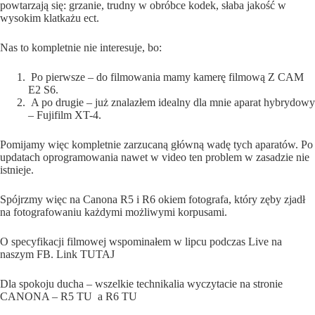
powtarzają się: grzanie, trudny w obróbce kodek, słaba jakość w
wysokim klatkażu ect.
Nas to kompletnie nie interesuje, bo:
Po pierwsze – do filmowania mamy kamerę filmową Z CAM
E2 S6.
A po drugie – już znalazłem idealny dla mnie aparat hybrydowy
– Fujifilm XT-4.
Pomijamy więc kompletnie zarzucaną główną wadę tych aparatów. Po
updatach oprogramowania nawet w video ten problem w zasadzie nie
istnieje.
Spójrzmy więc na Canona R5 i R6 okiem fotografa, który zęby zjadł
na fotografowaniu każdymi możliwymi korpusami.
O specyfikacji filmowej wspominałem w lipcu podczas Live na
naszym FB. Link
TUTAJ
Dla spokoju ducha – wszelkie technikalia wyczytacie na stronie
CANONA – R5
TU
a R6
TU