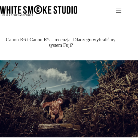
Przejdź
do
treści
Canon R6 i Canon R5 – recenzja. Dlaczego wybraliśmy
system Fuji?