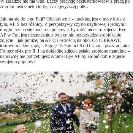
W zasadzie nie ma wad. Łączy precyzję bezlusterkowców z pracą po
zmroku lustrzanek i to tych z najwyższej półki.
Jak ma się do tego Fuji? Obiektywnie – tracking jest o mały krok z
tyłu, AF-S bez różnicy. Z perspektywy czysto użytkowej i jednym i
drugim trzeba się mocno napracować by robić nieostre zdjęcia. Eye
AF w Fuji jest nieznacznie z tyłu co nie przeszkadza zrobić takie
zdjęcie – jak poniżej na AF-C i ostrością na oko. Co CIEKAWE
testowo miałem zapiętą Sigmę 18-35mm1.8 od Canona przez adapter
Fringer ef-fx pro II. I na dokładkę zdjęcie psiaka zrobione manulnie –
naprawdę nie potrzebujesz Animal Eye AF by zrobić dobre zdjęcie
swojemu pupilowi.