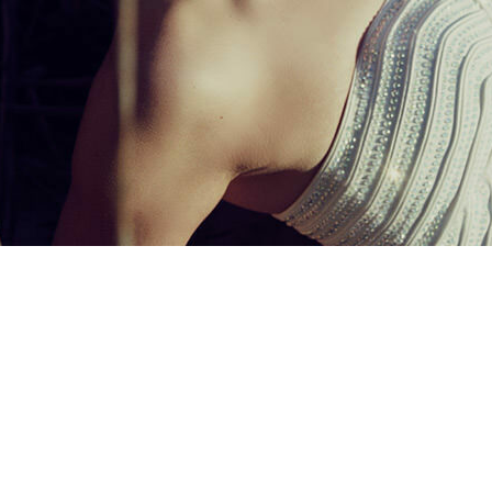
 sesję narzeczeńską, ślub i
sesję portretową
. Niezwykła, utalentowana tan