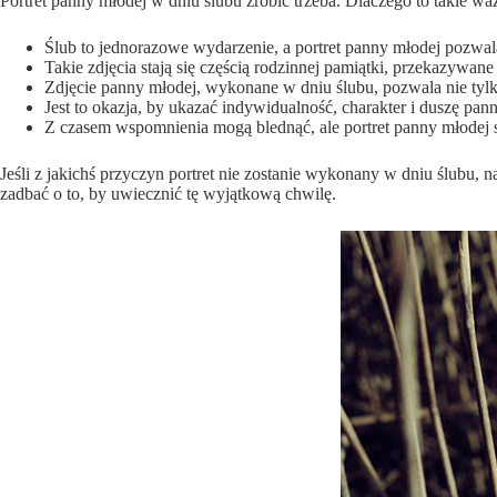
Portret panny młodej w dniu ślubu zrobić trzeba. Dlaczego to takie wa
Ślub to jednorazowe wydarzenie, a portret panny młodej pozwal
Takie zdjęcia stają się częścią rodzinnej pamiątki, przekazywan
Zdjęcie panny młodej, wykonane w dniu ślubu, pozwala nie tylk
Jest to okazja, by ukazać indywidualność, charakter i duszę pan
Z czasem wspomnienia mogą blednąć, ale portret panny młodej s
Jeśli z jakichś przyczyn portret nie zostanie wykonany w dniu ślubu, n
zadbać o to, by uwiecznić tę wyjątkową chwilę.