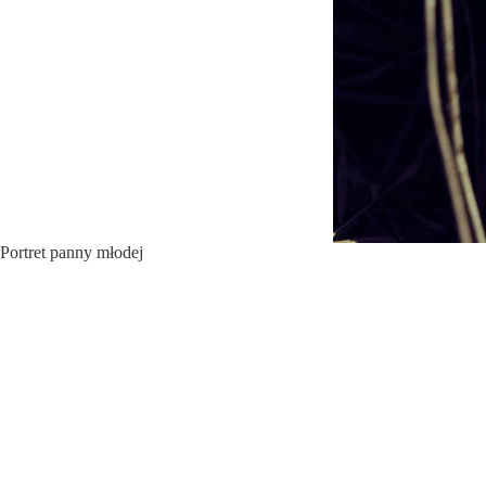
Portret panny młodej
Przed Państwem piękna
Kasia Krupa
, której mieliśmy już okazję robić
Podziel się swoją opinią