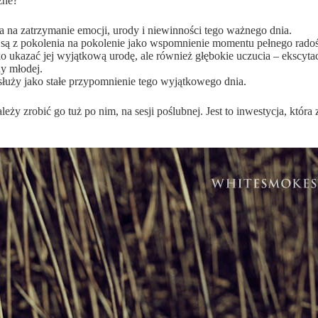
żne?
a na zatrzymanie emocji, urody i niewinności tego ważnego dnia.
e są z pokolenia na pokolenie jako wspomnienie momentu pełnego radośc
o ukazać jej wyjątkową urodę, ale również głębokie uczucia – ekscyt
ny młodej.
łuży jako stałe przypomnienie tego wyjątkowego dnia.
ależy zrobić go tuż po nim, na sesji poślubnej. Jest to inwestycja, kt