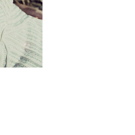
cerka i specjalistka od etykiety.