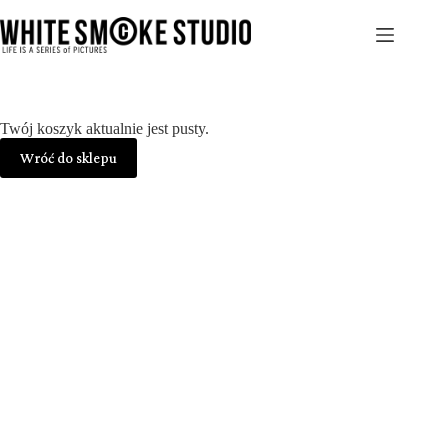
Przejdź
do
treści
Twój koszyk aktualnie jest pusty.
Wróć do sklepu