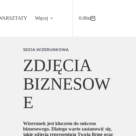
WARSZTATY
Więcej
0.00
zł
Koszyk
SESJA WIZERUNKOWA
ZDJĘCIA
BIZNESOW
E
Wizerunek jest kluczem do sukcesu
biznesowego. Dlatego warto zastanowić się,
jakie zdjęcia reprezentują Twoją firmę oraz