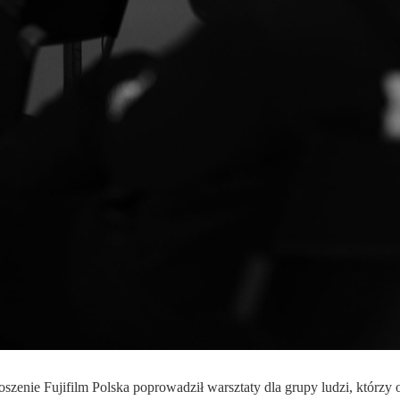
roszenie
Fujifilm
Polska poprowadził warsztaty dla grupy ludzi, którzy 