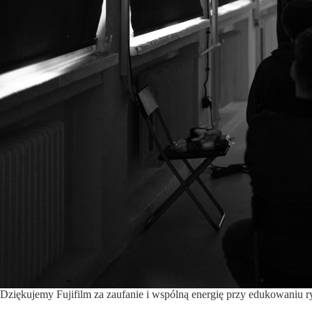
Dziękujemy Fujifilm za zaufanie i wspólną energię przy edukowaniu r