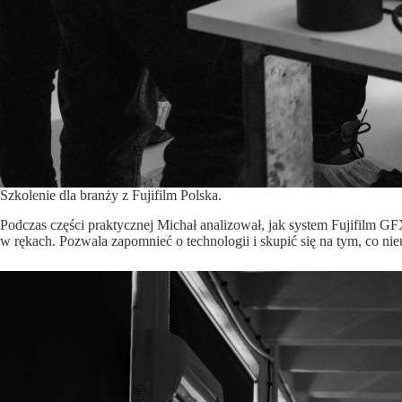
Szkolenie dla branży z Fujifilm Polska.
Podczas części praktycznej Michał analizował, jak system Fujifilm GFX
w rękach. Pozwala zapomnieć o technologii i skupić się na tym, co ni