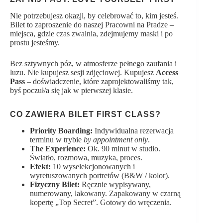
1,750.00zł.
900.00zł.
Nie potrzebujesz okazji, by celebrować to, kim jesteś.
Bilet to zaproszenie do naszej Pracowni na Pradze –
miejsca, gdzie czas zwalnia, zdejmujemy maski i po
prostu jesteśmy.
Bez sztywnych póz, w atmosferze pełnego zaufania i
luzu. Nie kupujesz sesji zdjęciowej. Kupujesz
Access
Pass
– doświadczenie, które zaprojektowaliśmy tak,
byś poczuł/a się jak w pierwszej klasie.
CO ZAWIERA BILET FIRST CLASS?
Priority Boarding:
Indywidualna rezerwacja
terminu w trybie
by appointment only
.
The Experience:
Ok. 90 minut w studio.
Światło, rozmowa, muzyka, proces.
Efekt:
10 wyselekcjonowanych i
wyretuszowanych portretów (B&W / kolor).
Fizyczny Bilet:
Ręcznie wypisywany,
numerowany, lakowany. Zapakowany w czarną
kopertę „Top Secret”. Gotowy do wręczenia.