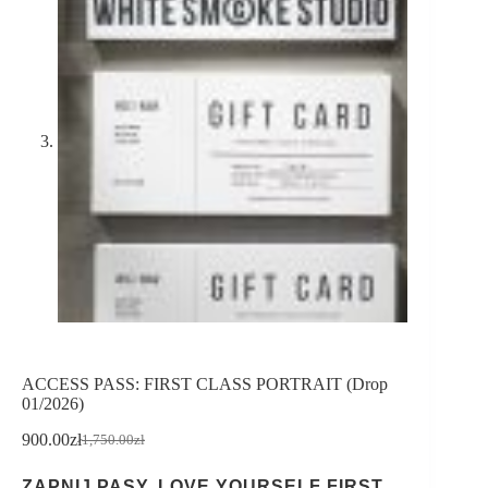
ACCESS PASS: FIRST CLASS PORTRAIT (Drop
01/2026)
900.00
zł
1,750.00
zł
Pierwotna
Aktualna
cena
cena
ZAPNIJ PASY. LOVE YOURSELF FIRST
wynosiła:
wynosi: