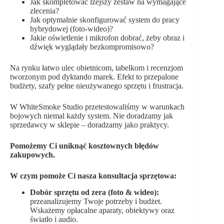
Jak skompletować lżejszy zestaw na wymagające
zlecenia?
Jak optymalnie skonfigurować system do pracy
hybrydowej (foto-wideo)?
Jakie oświetlenie i mikrofon dobrać, żeby obraz i
dźwięk wyglądały bezkompromisowo?
Na rynku łatwo ulec obietnicom, tabelkom i recenzjom
tworzonym pod dyktando marek. Efekt to przepalone
budżety, szafy pełne nieużywanego sprzętu i frustracja.
W WhiteSmoke Studio przetestowaliśmy w warunkach
bojowych niemal każdy system. Nie doradzamy jak
sprzedawcy w sklepie – doradzamy jako praktycy.
Pomożemy Ci uniknąć kosztownych błędów
zakupowych.
W czym pomoże Ci nasza konsultacja sprzętowa:
Dobór sprzętu od zera (foto & wideo):
przeanalizujemy Twoje potrzeby i budżet.
Wskażemy opłacalne aparaty, obiektywy oraz
światło i audio.