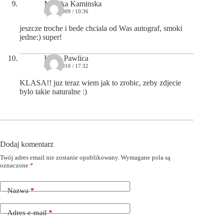
Monika Kaminska
07/11/2009 / 10:36
jeszcze troche i bede chciala od Was autograf, smoki
jedne:) super!
Kasia Pawlica
05/06/2010 / 17:32
KLASA!! juz teraz wiem jak to zrobic, zeby zdjecie
bylo takie naturalne :)
Dodaj komentarz
Twój adres email nie zostanie opublikowany.
Wymagane pola są
oznaczone
*
Nazwa
*
Adres e-mail
*