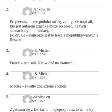
Darek Jankowiak
06/11/2009 / 15:56
Po pierwsze – nie podoba mi się, że nigdzie napisali,
kto jest autorem zdjęć (a może po prostu na tych
skanach tego nie widać),
Po drugie – najlepsze jest to lewe z niepublikowanych z
Ibiszem
Dorota & Michał
06/11/2009 / 15:58
Darek – napisali. Nie widać na skanach.
Dorota & Michał
06/11/2009 / 16:20
Maciej – światło znalezione i odbite.
stolica-okolica.eu
06/11/2009 / 16:27
Zgadzam się z Darkiem – najlepszy Ibisz to ten lewy