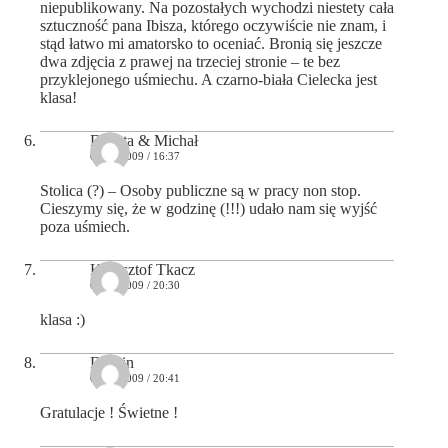
niepublikowany. Na pozostałych wychodzi niestety cała
sztuczność pana Ibisza, którego oczywiście nie znam, i
stąd łatwo mi amatorsko to oceniać. Bronią się jeszcze
dwa zdjęcia z prawej na trzeciej stronie – te bez
przyklejonego uśmiechu. A czarno-biała Cielecka jest
klasa!
Dorota & Michał
06/11/2009 / 16:37
Stolica (?) – Osoby publiczne są w pracy non stop.
Cieszymy się, że w godzinę (!!!) udało nam się wyjść
poza uśmiech.
Krzysztof Tkacz
06/11/2009 / 20:30
klasa :)
Domin
06/11/2009 / 20:41
Gratulacje ! Świetne !