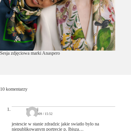
Sesja zdjęciowa marki Anaspero
10 komentarzy
maciej
06/11/2009 / 15:52
jestescie w stanie zdradzic jakie swiatlo bylo na
niepublikowanym portrecie p. Ibisza…