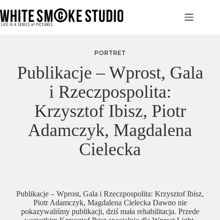
Przejdź
do
treści
PORTRET
Publikacje – Wprost, Gala
i Rzeczpospolita:
Krzysztof Ibisz, Piotr
Adamczyk, Magdalena
Cielecka
Publikacje – Wprost, Gala i Rzeczpospolita: Krzysztof Ibisz,
Piotr Adamczyk, Magdalena Cielecka Dawno nie
pokazywaliśmy publikacji, dziś mała rehabilitacja. Przede