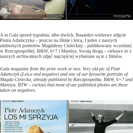
A tu Gala sprzed tygodnia, albo dwóch. Baaardzo wiekowe zdjęcie
Piotra Adamczyka
– jeszcze na filmie i leicą. I jeden z naszych
ulubionych portretów
Magdaleny Cieleckiej
– publikowany wcześniej
w Rzeczpospolitej. B&W, 6×7 i Mamiya. Swoją drogą – ciekawe że z
naszych archiwalnych zdjęć najczęściej wybierane są te z filmów.
Gala magazine from the prior week or two. Very old pic of Piotr
Adamczyk (Leica and negative) and one of our favourite portraits of
Magda Cielecka, already published by Rzeczpospolita. B&W, 6×7 and
Mamiya. BTW – curious that most of our published photos are these
taken on negatives.