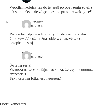
Wróciłem kolejny raz do tej sesji po obejrzeniu zdjęć z
ich ślubu. Ostatnie zdjęcie jest po prostu rewelacyjne!!
Kasia Pawlica
09/09/2012 / 09:42
Przecudne zdjęcia – te kolory! Cudowna rodzinka
Gradków :):) cóż można sobie wymarzyć więcej –
przepiękna sesja!
Magda
11/09/2012 / 09:53
Świetna sesja!
Wzrusza na wesoło, fajna rodzinka, życzę im duuuuuzo
szczęścia:)
Fakt, ostatnia fotka jest meeeega:)
Dodaj komentarz