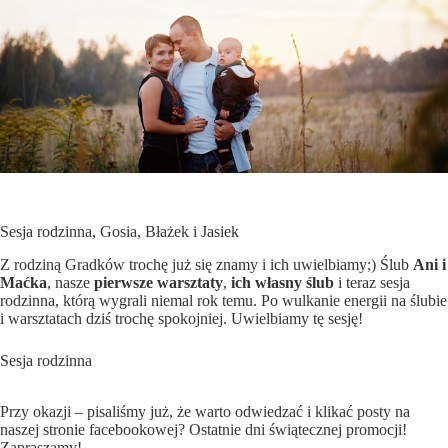
Sesja rodzinna, Gosia, Błażek i Jasiek
Z rodziną Gradków trochę już się znamy i ich uwielbiamy;) Ślub
Ani i
Maćka
, nasze
pierwsze warsztaty
,
ich własny ślub
i teraz sesja
rodzinna, którą wygrali niemal rok temu. Po wulkanie energii na ślubie
i warsztatach dziś trochę spokojniej. Uwielbiamy tę sesję!
Sesja rodzinna
Przy okazji – pisaliśmy już, że warto odwiedzać i klikać posty na
naszej
stronie facebookowej
? Ostatnie dni świątecznej promocji!
Zapraszamy!