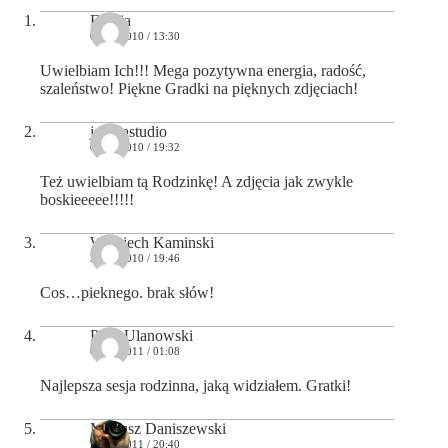
Emilia
04/12/2010 / 13:30
Uwielbiam Ich!!! Mega pozytywna energia, radość,
szaleństwo! Piękne Gradki na pięknych zdjęciach!
jaszkastudio
04/12/2010 / 19:32
Też uwielbiam tą Rodzinkę! A zdjęcia jak zwykle
boskieeeee!!!!!
Wojciech Kaminski
31/12/2010 / 19:46
Cos…pieknego. brak słów!
Piotr Ulanowski
03/01/2011 / 01:08
Najlepsza sesja rodzinna, jaką widziałem. Gratki!
Mariusz Daniszewski
25/02/2011 / 20:40