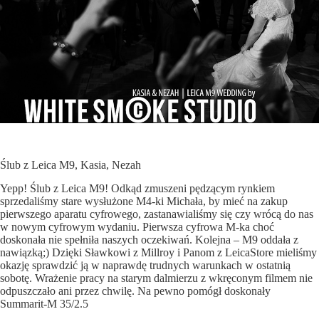
Ślub z Leica M9, Kasia, Nezah
Yepp! Ślub z Leica M9! Odkąd zmuszeni pędzącym rynkiem
sprzedaliśmy stare wysłużone M4-ki Michała, by mieć na zakup
pierwszego aparatu cyfrowego, zastanawialiśmy się czy wrócą do nas
w nowym cyfrowym wydaniu. Pierwsza cyfrowa M-ka choć
doskonała nie spełniła naszych oczekiwań. Kolejna – M9 oddała z
nawiązką;) Dzięki Sławkowi z
Millroy
i Panom z LeicaStore mieliśmy
okazję sprawdzić ją w naprawdę trudnych warunkach w ostatnią
sobotę. Wrażenie pracy na starym dalmierzu z wkręconym filmem nie
odpuszczało ani przez chwilę. Na pewno pomógł doskonały
Summarit-M 35/2.5