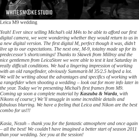
Leica M9 wedding
Yeah! Ever since selling Michał’s old M4s to be able to afford our first
digital camera, we were wondering whether they would return to us in
a new digital version. The first digital M, perfect though it was, didn’t
live up to our expectations. The next one, M-9, totalny made up for its
predecessor’s shortcomings! Thanks to Sławek from Millroy and the
nice gentlemen from LeicaStore we were able to test it last Saturday in
really difficult conditions. We had a lingering impression of working
with an old rangefinder, obviously Summarit-M 35/2.5 helped a lot.
We will be writing about the advantages and specifics of working with
a rangefider when shooting a wedding – look out for more info later in
the year. Today we’re presenting Michał’s first frames from M9.
Coming up soon a complete material by
Kaszuba & Warda
, with
Nikons of course;) We’ll smuggle in some incredible details and
fabulous blurring. We have a feeling that Leica and Nikon are the best
combo for us!!!
Kasia, Nezah – thank you for the fantastic atmosphere and once again
– all the best! We couldn’t have imagined a better start of season 2011
than your wedding. See you at the session!