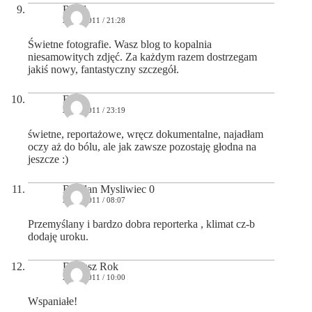
Rafał
21/02/2011 / 21:28
Świetne fotografie. Wasz blog to kopalnia
niesamowitych zdjęć. Za każdym razem dostrzegam
jakiś nowy, fantastyczny szczegół.
Emi
21/02/2011 / 23:19
świetne, reportażowe, wręcz dokumentalne, najadłam
oczy aż do bólu, ale jak zawsze pozostaję głodna na
jeszcze :)
Bogdan Mysliwiec 0
22/02/2011 / 08:07
Przemyślany i bardzo dobra reporterka , klimat cz-b
dodaję uroku.
Dariusz Rok
22/02/2011 / 10:00
Wspaniałe!