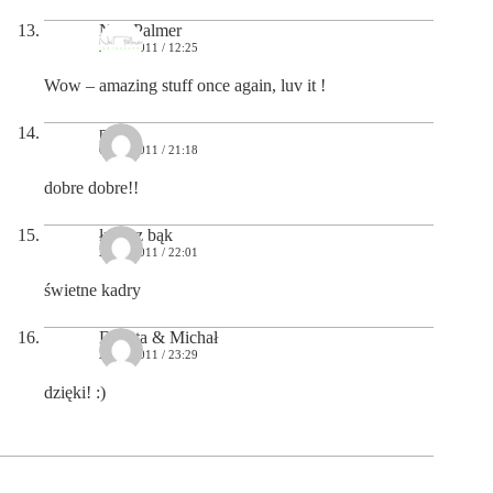
Neil Palmer
24/02/2011 / 12:25
Wow – amazing stuff once again, luv it !
piotr
02/03/2011 / 21:18
dobre dobre!!
łukasz bąk
24/03/2011 / 22:01
świetne kadry
Dorota & Michał
23/05/2011 / 23:29
dzięki! :)