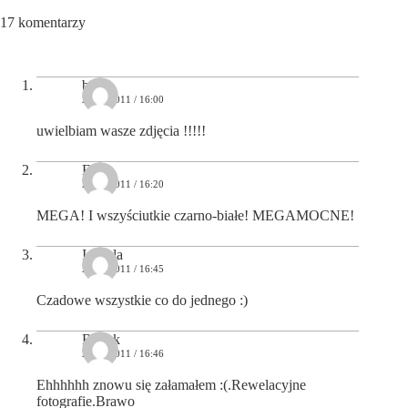
17 komentarzy
baś
21/02/2011 / 16:00
uwielbiam wasze zdjęcia !!!!!
Ela
21/02/2011 / 16:20
MEGA! I wszyściutkie czarno-białe! MEGAMOCNE!
Izabela
21/02/2011 / 16:45
Czadowe wszystkie co do jednego :)
Bartek
21/02/2011 / 16:46
Ehhhhhh znowu się załamałem :(.Rewelacyjne
fotografie.Brawo