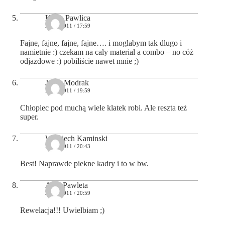
Kasia Pawlica
21/02/2011 / 17:59
Fajne, fajne, fajne, fajne…. i moglabym tak dlugo i
namietnie :) czekam na caly material a combo – no cóż
odjazdowe :) pobiliście nawet mnie ;)
Jerzy Modrak
21/02/2011 / 19:59
Chłopiec pod muchą wiele klatek robi. Ale reszta też
super.
Wojciech Kaminski
21/02/2011 / 20:43
Best! Naprawde piekne kadry i to w bw.
Ania Pawleta
21/02/2011 / 20:59
Rewelacja!!! Uwielbiam ;)