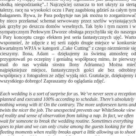
słodką niespodziankę”..! Najczęściej oznacza to tort ukryty za stertą
talerzy, racę na wysokości oczu i Parę zagubioną gdzieś za całym tym
bałaganem. Bywa, że Para podpytuje nas jak można to zorganizować
by nieco przełamać schemat serwowany przez szefów wyrastających
jak grzyby po deszczu domów weselnych. Tak było i tym razem i w
sympatycznym Perłowym Dworze obsługa przychyliła się do naszego
i Pary konceptu czego efektem jest seria fantastycznych ujęć. Warto
wspomnieć, że zdjęcie z tej serii zajęło
drugie miejsce w konkursi
kwartalnym WPJA w kategorii „Cake Cutting”
z czego niezmiernie si
cieszymy. Ilona, Adam – dziękujemy za świetną atmosferę od
przygotowań po oczepiny i genialną współpracę mimo, że pierwszy
mail do nas wysłała siostra Ilony Adrianna;) Można mieć
najpiękniejsze miejsce, fantastycznych gości ale bez odrobiny
współpracy z fotografem ze zdjęć wyjdą nici. Gratulacje, dziękujemy i
wszystkiego dobrego! Zapraszamy do oglądania zdjęć.
Each wedding is a sort of surprise for us. We’ve never seen a reception
planned and executed 100% according to schedule. There’s absolutely
nothing wrong with it! On the contrary. The more unforeseen turns and
twists the nicer the job. The unexpected prevents our WhiteSmoke view
of reality and sense of observation from taking a nap. In fact, we often
wait for someone to break the wedding routine. Sometimes everything
goes to plan and we can only cruise among the guests looking for the
fleeting moments when reality breaks apart a little allowing us to shoot