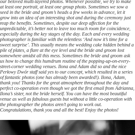
our beloved multi-layered photos. Whenever possible, we try to make
at least one portrait, at least one group photo. Sometimes we sow a
seed in the bride and groom’s heads a few weeks in advance, let it
grow into an idea of an interesting shot and during the ceremony just
reap the benefits. Sometimes, despite our deep affection for the
unpredictable, it’s better not to leave too much room for coincidence,
especially during the key stages of the day. Each and every wedding
photographer is familiar with the relentless ‘And now it’s time for a
sweet surprise’. This usually means the wedding cake hidden behind a
pile of plates, a flare at the eye level and the bride and groom lost
somewhere amidst all this mess. Sometimes the bride and groom ask
us how to change this humdrum routine of the popping-up-on-every-
street-corner wedding venues. Ilona and Adam did so and the nice
Perłowy Dwór staff said yes to our concept, which resulted in a series
of fantastic photos (
one has already been awarded!
). Ilona, Adam,
thank you! Thanks for the great atmosphere throughout the day and
perfect co-operation even though we got the first email from Adrianna,
Ilona’s sister, not the bride herself. You can have the most beautiful
venue as well as fabulous guests but without a little co-operation with
the photographer the photos aren’t going to work out.
Congratulations, thank you and all the best! Enjoy the photos!