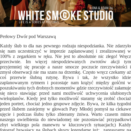
Perłowy Dwór pod Warszawą
Każdy ślub to dla nas pewnego rodzaju niespodzianka. Nie zdarzyło
się nam uczestniczyć w imprezie zaplanowanej i zrealizowanej w
100% z zegarkiem w ręku. Nie jest to absolutnie nic złego! Wręcz
przeciwnie. Im więcej niespodziewanych zwrotów akcji tym
przyjemniej się pracuje a nasze smocze poczucie rzeczywistości i
zmysł obserwacji nie ma szans na drzemkę. Często wręcz czekamy aż
coś przerwie ślubną rutynę. Bywa i tak, że wszystko idzie
zaplanowanym rytmem i pozostaje nam krążyć między gośćmi w
poszukiwaniu tych drobnych momentów gdzie rzeczywistość załamuje
się nieco stawiając przed nami możliwość uchwycenia ulubionych
wieloplanów. Kiedy jest tylko możliwość staramy się zrobić chociaż
jeden portret, chociaż jedno grupowe zdjęcie. Bywa, że kilka tygodni
przed ślubem zasiejemy w głowach Pary Młodej pomysł na ciekawe
ujęcie i podczas ślubu tylko zbieramy żniwa. Warto czasem mimo
naszego uwielbienia do niewiadomej nie pozostawiać przypadkowi
zbyt wielkiego pola manewru w kluczowych sytuacjach;) Każdy
fotograf bywający na ślubach słyszy legendarne już: „zapraszamy na