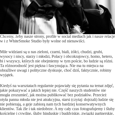
Chcemy, żeby nasze strony, profile w social mediach jak i nasze relacje
w i z WhiteSmoke Studio były wolne od nienawiści.
Mile widziani są u nas zieloni, czarni, biali, żółci, chudzi, grubi,
wysocy i niscy, starzy i młodzi, Polacy i obcokrajowcy, homo, hetero,
bi i wszyscy, których nie obejmiemy w tym poście, bo ludzie są różni.
Ta różnorodność jest piękna i fascynująca. Nie ma tu miejsca na
obraźliwe uwagi i polityczne dyskusje, choć dziś, faktycznie, robimy
wyjątek.
Kiedyś na
warsztatach
regularnie pojawiały się pytania na temat zdjęć,
jakie pokazywać a jakich lepiej nie. Część naszych studentów nie
mogła zrozumieć, jak można publikować bez podziałów. Przecież
otyła panna młoda nie jest atrakcyjna, starsi (czytaj: dojrzali) ludzie się
nie pobierają, a geje zabiorą nam tych bardziej konserwatywnych
klientów. Tak źle i tak niedobrze. A my cały czas fotografujemy i śluby
kościelne i cywilne, śluby hinduskie i buddyjskie, związki partnerskie,