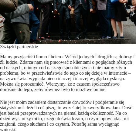
Związki partnerskie
Mamy przyjaciół i homo i hetero. Wśród jednych i drugich są dobrzy i
źli ludzie. Zdarza nam się pracować z klientami o poglądach różnych
od naszych, o innym od naszego sposobie życia i nie mamy z tym
problemu, bo w przeciwieństwie do tego co się dzieje w internecie –
na żywo świat wygląda nieco inaczej i inaczej wygląda dyskusja.
Można się porozumieć. Wierzymy, że z czasem społeczeństwo
dorośnie do tego, żeby również było to możliwe online.
Nie jest moim zadaniem dostarczanie dowodów i podpieranie się
statystykami. Jeżeli coś piszę, to wcześniej to zweryfikowałam. Dość
jest badań przeprowadzanych na niemal każdą okoliczność. Na co
dzień wystarczy mi to, czego doświadczam, o czym opowiadają mi
znajomi, czego słucham i co czytam. Potrafię sama wyciągnąć
wnioski.