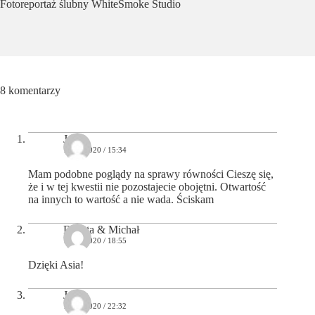
Fotoreportaż ślubny WhiteSmoke Studio
8 komentarzy
Joa
15/06/2020 / 15:34
Mam podobne poglądy na sprawy równości Cieszę się,
że i w tej kwestii nie pozostajecie obojętni. Otwartość
na innych to wartość a nie wada. Ściskam
Dorota & Michał
15/06/2020 / 18:55
Dzięki Asia!
Jacek
15/06/2020 / 22:32