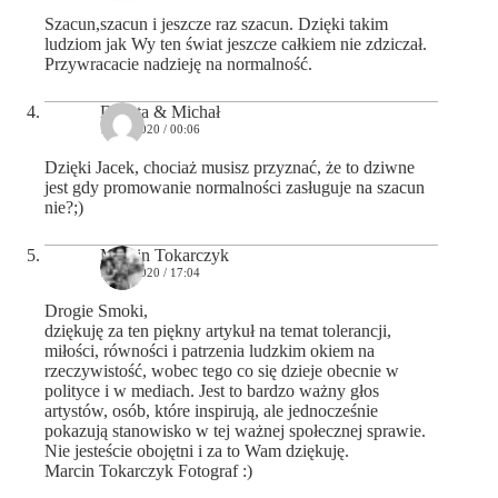
Szacun,szacun i jeszcze raz szacun. Dzięki takim
ludziom jak Wy ten świat jeszcze całkiem nie zdziczał.
Przywracacie nadzieję na normalność.
Dorota & Michał
16/06/2020 / 00:06
Dzięki Jacek, chociaż musisz przyznać, że to dziwne
jest gdy promowanie normalności zasługuje na szacun
nie?;)
Marcin Tokarczyk
17/06/2020 / 17:04
Drogie Smoki,
dziękuję za ten piękny artykuł na temat tolerancji,
miłości, równości i patrzenia ludzkim okiem na
rzeczywistość, wobec tego co się dzieje obecnie w
polityce i w mediach. Jest to bardzo ważny głos
artystów, osób, które inspirują, ale jednocześnie
pokazują stanowisko w tej ważnej społecznej sprawie.
Nie jesteście obojętni i za to Wam dziękuję.
Marcin Tokarczyk Fotograf :)