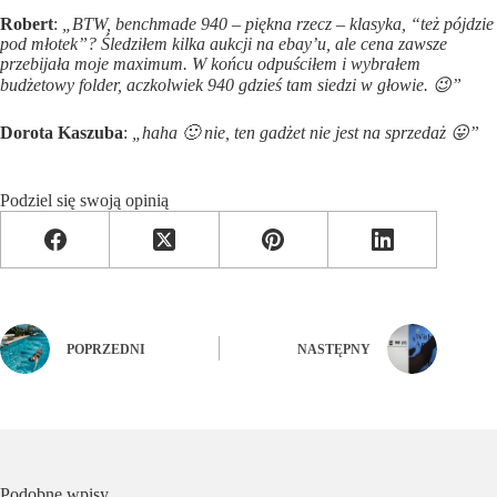
Robert
:
„BTW, benchmade 940 – piękna rzecz – klasyka, “też pójdzie
pod młotek”? Śledziłem kilka aukcji na ebay’u, ale cena zawsze
przebijała moje maximum. W końcu odpuściłem i wybrałem
budżetowy folder, aczkolwiek 940 gdzieś tam siedzi w głowie. 😉”
Dorota Kaszuba
:
„haha 🙂 nie, ten gadżet nie jest na sprzedaż 😛”
Podziel się swoją opinią
POPRZEDNI
NASTĘPNY
Podobne wpisy