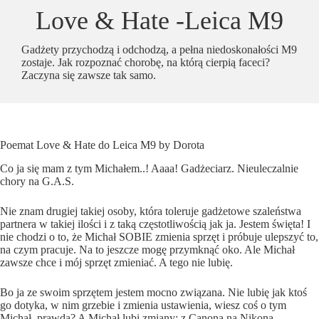
Love & Hate -Leica M9
Gadżety przychodzą i odchodzą, a pełna niedoskonałości M9
zostaje. Jak rozpoznać chorobę, na którą cierpią faceci?
Zaczyna się zawsze tak samo.
Poemat Love & Hate do Leica M9 by Dorota
Co ja się mam z tym Michałem..! Aaaa! Gadżeciarz. Nieuleczalnie
chory na G.A.S.
Nie znam drugiej takiej osoby, która toleruje gadżetowe szaleństwa
partnera w takiej ilości i z taką częstotliwością jak ja. Jestem święta! I
nie chodzi o to, że Michał SOBIE zmienia sprzęt i próbuje ulepszyć to,
na czym pracuje. Na to jeszcze mogę przymknąć oko. Ale Michał
zawsze chce i mój sprzęt zmieniać. A tego nie lubię.
Bo ja ze swoim sprzętem jestem mocno związana. Nie lubię jak ktoś
go dotyka, w nim grzebie i zmienia ustawienia, wiesz coś o tym
Michał, prawda? A Michał lubi zmiany: z Canona na Nikona