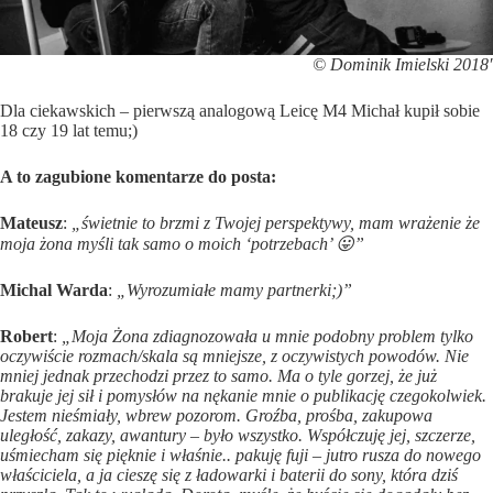
© Dominik Imielski 2018′
Dla ciekawskich – pierwszą analogową Leicę M4 Michał kupił sobie
18 czy 19 lat temu;)
A to zagubione komentarze do posta:
Mateusz
:
„świetnie to brzmi z Twojej perspektywy, mam wrażenie że
moja żona myśli tak samo o moich ‘potrzebach’ 😛”
Michal Warda
:
„Wyrozumiałe mamy partnerki;)”
Robert
:
„Moja Żona zdiagnozowała u mnie podobny problem tylko
oczywiście rozmach/skala są mniejsze, z oczywistych powodów. Nie
mniej jednak przechodzi przez to samo. Ma o tyle gorzej, że już
brakuje jej sił i pomysłów na nękanie mnie o publikację czegokolwiek.
Jestem nieśmiały, wbrew pozorom. Groźba, prośba, zakupowa
uległość, zakazy, awantury – było wszystko. Współczuję jej, szczerze,
uśmiecham się pięknie i właśnie.. pakuję fuji – jutro rusza do nowego
właściciela, a ja cieszę się z ładowarki i baterii do sony, która dziś