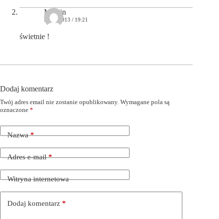
Marcin
27/03/2013 / 19:21
świetnie !
Dodaj komentarz
Twój adres email nie zostanie opublikowany.
Wymagane pola są
oznaczone
*
Nazwa
*
Adres e-mail
*
Witryna internetowa
Dodaj komentarz
*