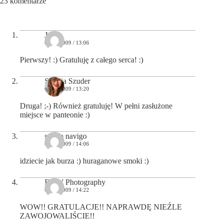
23 komentarze
Jacek
05/05/2009 / 13:06
Pierwszy! :) Gratuluję z całego serca! :)
Sylwia Szuder
05/05/2009 / 13:20
Druga! ;-) Również gratuluję! W pełni zasłużone
miejsce w panteonie :)
studio navigo
05/05/2009 / 14:06
idziecie jak burza :) huraganowe smoki :)
B&W Photography
05/05/2009 / 14:22
WOW!! GRATULACJE!! NAPRAWDĘ NIEŹLE
ZAWOJOWALIŚCIE!!