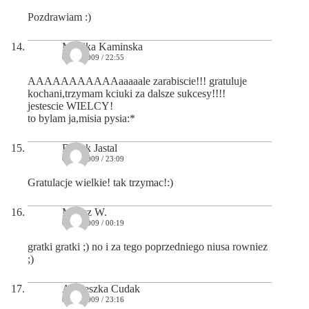
Pozdrawiam :)
Monika Kaminska
05/05/2009 / 22:55
AAAAAAAAAAAaaaaale zarabiscie!!! gratuluje
kochani,trzymam kciuki za dalsze sukcesy!!!!
jestescie WIELCY!
to bylam ja,misia pysia:*
Bartek Jastal
05/05/2009 / 23:09
Gratulacje wielkie! tak trzymac!:)
Milosz W.
06/05/2009 / 00:19
gratki gratki ;) no i za tego poprzedniego niusa rowniez
;)
Agnieszka Cudak
06/05/2009 / 23:16