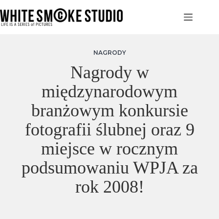
Przejdź
do
treści
NAGRODY
Nagrody w
międzynarodowym
branżowym konkursie
fotografii ślubnej oraz 9
miejsce w rocznym
podsumowaniu WPJA za
rok 2008!