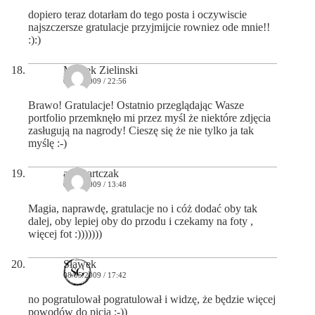
dopiero teraz dotarłam do tego posta i oczywiscie
najszczersze gratulacje przyjmijcie rowniez ode mnie!!
:):)
Maciek Zielinski
07/05/2009 / 22:56
Brawo! Gratulacje! Ostatnio przeglądając Wasze
portfolio przemknęło mi przez myśl że niektóre zdjęcia
zasługują na nagrody! Cieszę się że nie tylko ja tak
myślę :-)
aga bartczak
08/05/2009 / 13:48
Magia, naprawdę, gratulacje no i cóż dodać oby tak
dalej, oby lepiej oby do przodu i czekamy na foty ,
więcej fot :)))))))
Sławek
08/05/2009 / 17:42
no pogratulował pogratulował i widzę, że będzie więcej
powodów do picia ;-))