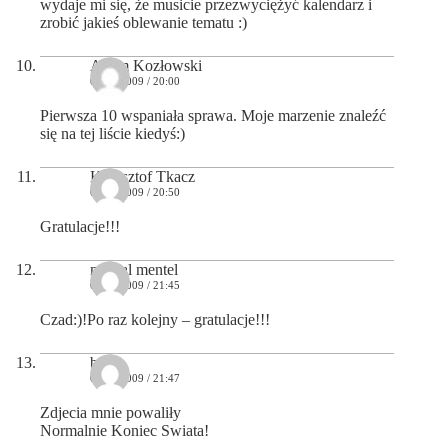
wydaje mi się, że musicie przezwyciężyć kalendarz i
zrobić jakieś oblewanie tematu :)
Adam Kozłowski
05/05/2009 / 20:00
Pierwsza 10 wspaniała sprawa. Moje marzenie znaleźć
się na tej liście kiedyś:)
Krzysztof Tkacz
05/05/2009 / 20:50
Gratulacje!!!
michal mentel
05/05/2009 / 21:45
Czad:)!Po raz kolejny – gratulacje!!!
basia
05/05/2009 / 21:47
Zdjecia mnie powaliły
Normalnie Koniec Swiata!