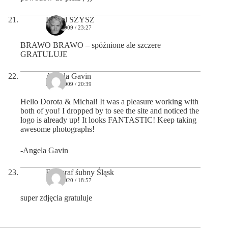
Daniel SZYSZ
21/06/2009 / 23:27
BRAWO BRAWO – spóźnione ale szczere
GRATULUJE
Angela Gavin
05/07/2009 / 20:39
Hello Dorota & Michal! It was a pleasure working with
both of you! I dropped by to see the site and noticed the
logo is already up! It looks FANTASTIC! Keep taking
awesome photographs!
-Angela Gavin
Fotograf śubny Śląsk
16/05/2020 / 18:57
super zdjęcia gratuluje