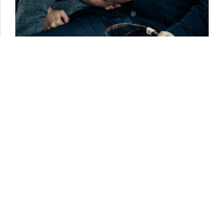
Związki partnerskie w Polsce
Fotografujemy śluby kościelne i związki partnerskie,
ceremonie humanistyczne i wiele, wiele
innych. Różnorodność jest piękna i fascynująca.