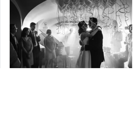
Ślub w Amber Room, Agata i Paweł
Ślub w Amber Room Przepis na udany warszawski
ślub: przygotowania w Hotelu Sheraton, ceremonia
w Kościele św. Aleksandra na Placu Trzech Krzyży
i przyjęcie w Amber Room. Proste? A jakie piękne i
jak wszędzie blisko!:) Nie wiem czy wiecie, że…