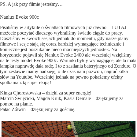
PS. A jak przy filmie jesteśmy…
Nanlux Evoke 900c
Pisaliśmy w artykule o światłach filmowych już dawno –
TUTAJ
możecie poczytać dlaczego wybraliśmy światło ciągłe do pracy.
Doszliśmy w swoich sesjach jednak do momentu, gdy nasze plany
filmowe i sesje stają się coraz bardziej wymagające technicznie i
konieczne jest poszukanie nieco mocniejszych jednostek. Na
horyzoncie pojawił się Nanlux Evoke 2400 ale wcześniej wzięliśmy
na te testy model Evoke 900c. Warunki byłuy wymagające, ale ta mała
lampka naprawdę dała radę. I to z zasilania bateryjnego od Zendure. O
tym zestawie mamy nadzieję, o ile czas nam pozwoli, nagrać kilka
słów na Youtube. Wcześniej jednak na pewno pokażemy efekty
spotkania z tą super ekipą!
Kinga Chorostowska – dzięki za super energię!
Marcin Święcicki, Magda Kruk, Kasia Demale – dziękujemy za
pomoc na planie.
Pałac Żółwin – dziękujemy za gościnę.