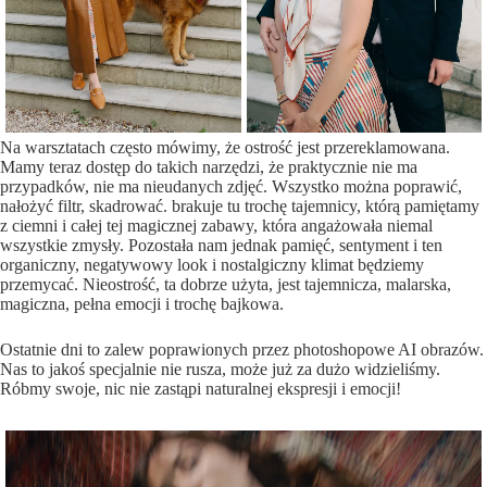
Na warsztatach często mówimy, że ostrość jest przereklamowana.
Mamy teraz dostęp do takich narzędzi, że praktycznie nie ma
przypadków, nie ma nieudanych zdjęć. Wszystko można poprawić,
nałożyć filtr, skadrować. brakuje tu trochę tajemnicy, którą pamiętamy
z ciemni i całej tej magicznej zabawy, która angażowała niemal
wszystkie zmysły. Pozostała nam jednak pamięć, sentyment i ten
organiczny, negatywowy look i nostalgiczny klimat będziemy
przemycać. Nieostrość, ta dobrze użyta, jest tajemnicza, malarska,
magiczna, pełna emocji i trochę bajkowa.
Ostatnie dni to zalew poprawionych przez photoshopowe AI obrazów.
Nas to jakoś specjalnie nie rusza, może już za dużo widzieliśmy.
Róbmy swoje, nic nie zastąpi naturalnej ekspresji i emocji!