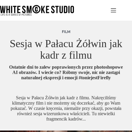
Przejdź
do
treści
FILM
Sesja w Pałacu Żółwin jak
kadr z filmu
Ostatnie dni to zalew poprawionych przez photoshopowe
AI obrazów. I wiecie co? Róbmy swoje, nic nie zastąpi
naturalnej ekspresji i emocji #toniejestFirefly
Sesja w Pałacu Żółwin jak kadr z filmu. Nakręciliśmy
klimatyczny film i nie możemy się doczekać, aby go Wam
pokazać. W czasie kręcenia, niemalże przy okazji, powstała
również sesja wizerunkowa właścicieli. Tu niewielki
fragmencik kadrów...