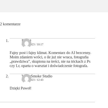
2 komentarze
Paweł
04/06/2023 / 10:17
Fajny post i fajny klimat. Komentarz do AI bezcenny.
Moim zdaniem wróci, o ile już nie wraca, fotografia
„prawdziwa”, skupiona na treści, nie na trickach z Ps
czy Lr, oparta o warsztat i doświadczenie fotografa.
WhiteSmoke Studio
07/06/2023 / 12:43
Dzięki Paweł!