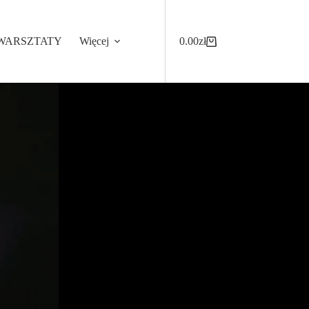
WARSZTATY
Więcej
0.00
zł
Koszyk