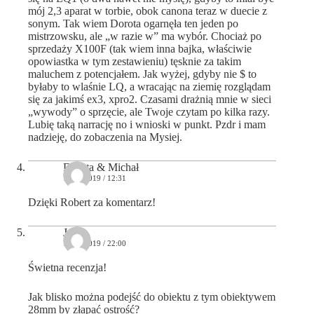
mój 2,3 aparat w torbie, obok canona teraz w duecie z
sonym. Tak wiem Dorota ogarnęła ten jeden po
mistrzowsku, ale „w razie w” ma wybór. Chociaż po
sprzedaży X100F (tak wiem inna bajka, właściwie
opowiastka w tym zestawieniu) tęsknie za takim
maluchem z potencjałem. Jak wyżej, gdyby nie $ to
byłaby to wlaśnie LQ, a wracając na ziemię rozglądam
się za jakimś ex3, xpro2. Czasami drażnią mnie w sieci
„wywody” o sprzęcie, ale Twoje czytam po kilka razy.
Lubię taką narrację no i wnioski w punkt. Pzdr i mam
nadzieję, do zobaczenia na Mysiej.
Dorota & Michał
11/03/2019 / 12:31
Dzięki Robert za komentarz!
Jo
11/03/2019 / 22:00
Świetna recenzja!
Jak blisko można podejść do obiektu z tym obiektywem
28mm by złapać ostrość?