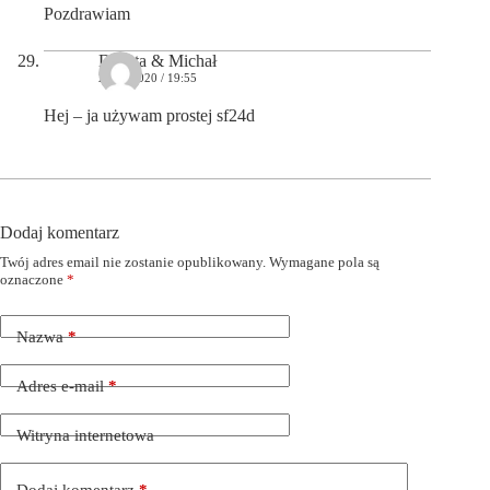
Pozdrawiam
Dorota & Michał
24/02/2020 / 19:55
Hej – ja używam prostej sf24d
Dodaj komentarz
Twój adres email nie zostanie opublikowany.
Wymagane pola są
oznaczone
*
Nazwa
*
Adres e-mail
*
Witryna internetowa
Dodaj komentarz
*