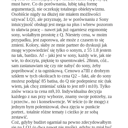
must have. Co do porównania, lubię taką formę
argumentacji, nie oczekuję totalnego obiektywizmu.
Osobiście nigdy na dłużej nie miałem możliwości
używać LQ1, ale przyznaję, że w porównaniu z Sony
intuicyjność obsługi jest mega na plus i wbrew pozorom
to ułatwia pracę – nawet jak już ogarniesz ergonomię
sony, wolałbym prostotę z Q. Niestety cena, w moim
przypadku, jest zaporowa, ale może z czasem to się
zmieni. Kolory, słaby ze mnie partner do dyskusji jak
mogę wypowiedzieć się tylko o sonym, z 55 1.8 jestem
na tak, bardzo. Af – jaki jest w sony, każdy wie, jak nie
wie, to doczyta, pięknię to spuentowałeś. 28mm, cóż..
sam zastanawiam się czy nie nabyć do sony, żeby
popróbować z ta ogniskową. Cenowo a7III z drobrym
szkłem w tych okolicach to cena Q2 – fakt, ale do sony
możesz podpiąć 85 batisa, do Q nie podepniesz nic (tak
wiem, jak chcę zmieniać szkła to jest m9 i m10). Tylko
znów wraca ta cena m9,10. Indywidualna decyzja
każdego z nas przy wyborze, znamy swoje potrzeby, za
i przeciw.. no i konsekwencje. W teście (o ile mogę) z
jednym bym polemizował, dwa zjęcia w punkcie
portret.. totalnie różne tematy i cieżko je ze sobą
zestawić.
Coż, gdyby budżet ogarniał na pewno zdecydowałbym
się na LQ1 (o dwa nawet nie myślę), gdyby to miał być