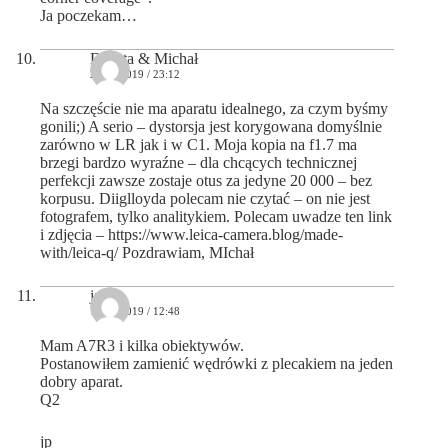
Ja poczekam…
Dorota & Michał
24/04/2019 / 23:12
Na szczęście nie ma aparatu idealnego, za czym byśmy
gonili;) A serio – dystorsja jest korygowana domyślnie
zarówno w LR jak i w C1. Moja kopia na f1.7 ma
brzegi bardzo wyraźne – dla chcących technicznej
perfekcji zawsze zostaje otus za jedyne 20 000 – bez
korpusu. Diiglloyda polecam nie czytać – on nie jest
fotografem, tylko analitykiem. Polecam uwadze ten link
i zdjęcia –
https://www.leica-camera.blog/made-
with/leica-q/
Pozdrawiam, MIchał
jan
14/05/2019 / 12:48
Mam A7R3 i kilka obiektywów.
Postanowiłem zamienić wędrówki z plecakiem na jeden
dobry aparat.
Q2
jp