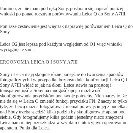
Pomimo, że nie mam pod ręką Sony, postaram się napisać poniżej
wnioski po ponad rocznym porównywaniu Leica Q do Sony A7III.
Poniższe zestawienie jest więc tak naprawdę porównaniem Leica Q do
Sony.
Leica Q2 jest lepsza pod każdym względem od Q1 więc wnioski
wyciągnijcie sami.
ERGONOMIA LEICA Q I SONY A7III
Sony i Leica mają skrajnie różne podejście do tworzenia aparatów
fotograficznych i w przypadku bezpośredniej konfrontacji Leica Q i
Sony A7III widać to jak na dłoni. Leica stawia na prostotę i
transparentność a Sony na mnogość opcji i możliwość
skonfigurowania przycisków pod swoje potrzeby. Nie znaczy to, że
nie da się w Leica Q zmienić funkcji przycisku FN. Znaczy to tylko
tyle, że Leicą można fotografować niemal po wyjęciu jej z pudełka a
nad Sony trzeba spędzić kilka godzin by skonfigurować aparat pod
siebie. Gdy fotografujemy kilka godzin i jesteśmy nieco zmęczeni
Leica nam mniej przeszkadza w szybkim i intuicyjnym operowaniu
aparatem. Punkt dla Leica.