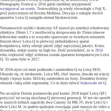
Photography Festival w 2016 gdzie mieliśmy przyjemność
występować na scenie
. Testowaliśmy ją wtedy równolegle z Fuji X-
pro2 pożyczonym od Kevina Mullinsa. Decyzja o zakupie dwóch
aparatów Leica Q nastąpiła niemal błyskawicznie.
Niesamowicie szybki i skuteczny AF (nawet po zmroku) wbudowany
obiektyw 28mm 1.7 z możliwością skropowania do 35mm (sławne
leikowskie ramki) a to wszystko sparowane ze świetnym sensorem.
Innymi słowy Leica Q to pierwszy pełnoklatkowy aparat
kompaktowy, który oferuje jakość zdjęć najwyższej jakości. Kolor,
dynamika, niskie szumy na high iso. Dość powiedzieć, że w
2016
roku większość zdjęć zrobiona została aparatem kompaktowym Leica
Q. To samo było w 2017.
W 2018-stym coś mnie podkusiło i zamieniłem Q na Leicę M10.
Okazało się, że niesłusznie. Leica M9, choć starsza, dawała mi więcej
frajdy i lepszy kolor. M10-kę zamieniłem na Sony. Dostałem świetny
obrazek i taką sobie ergonomię. Co tu dużo mówić
brakowało mi Q
.
Na szczęście Dorota postanowiła pod koniec 2018 kupić Leicę QP i
pożyczyć mi swoją ukochaną Q pierwszej generacji. W ten oto sposób
w naszych torbach zagościły dwa Canony 5d MK IV, dwie Leici Q i
dwie Leici M. Ja spałem spokojnie rozwijając park maszyn do video a