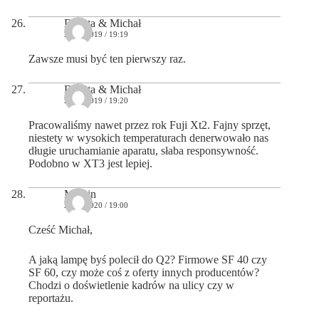
Dorota & Michał
20/12/2019 / 19:19
Zawsze musi być ten pierwszy raz.
Dorota & Michał
20/12/2019 / 19:20
Pracowaliśmy nawet przez rok Fuji Xt2. Fajny sprzęt,
niestety w wysokich temperaturach denerwowało nas
długie uruchamianie aparatu, słaba responsywność.
Podobno w XT3 jest lepiej.
Marcin
29/01/2020 / 19:00
Cześć Michał,
A jaką lampę byś polecił do Q2? Firmowe SF 40 czy
SF 60, czy może coś z oferty innych producentów?
Chodzi o doświetlenie kadrów na ulicy czy w
reportażu.