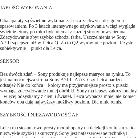
JAKOŚĆ WYKONANIA
Oba aparaty są świetnie wykonane. Leica zachwyca designem i
spasowaniem. Po 3 latach intensywnego użytkowania wciąż wygląda
świetnie. Sony po roku była niemal z każdej strony powycierana.
Zdecydowanie zbyt szybko schodzi farba. Uszczelnienia w Sony
A7III są lepsze niż w Leica Q. Za to Q2 wyrównuje poziom. Czysto
subiektywnie – punkt dla Leica.
SENSOR
Bez dwóch zdań – Sony produkuje najlepsze matryce na rynku. To
jest najmocniejsza strona Sony A7III i A7r3. Czy Leica bardzo
odstaje? Nie do końca – kolory ma przyjemniejsze prosto z puszki,
wymaga zdecydowanie mniej obróbki. Sony ma lepszy zakres tonalny
– więcej odzyskamy z cieni i świateł. Leica wybacza mniej ale koniec
końców oba dają najwyższy możliwy poziom. Dla mnie remis.
SZYBKOŚĆ I NIEZAWODNOŚĆ AF
Leica ma stosunkowo prosty moduł oparty na detekcji kontrastu za to
niezwykle szybki i skuteczny. Sony jest nafaszerowane techniką i