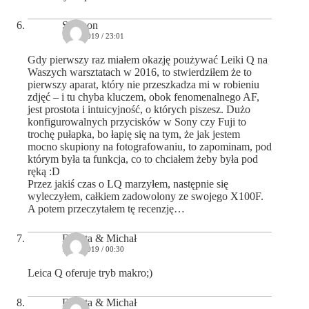
Szymon
11/03/2019 / 23:01
Gdy pierwszy raz miałem okazję poużywać Leiki Q na
Waszych warsztatach w 2016, to stwierdziłem że to
pierwszy aparat, który nie przeszkadza mi w robieniu
zdjęć – i tu chyba kluczem, obok fenomenalnego AF,
jest prostota i intuicyjność, o których piszesz. Dużo
konfigurowalnych przycisków w Sony czy Fuji to
trochę pułapka, bo łapię się na tym, że jak jestem
mocno skupiony na fotografowaniu, to zapominam, pod
którym była ta funkcja, co to chciałem żeby była pod
ręką :D
Przez jakiś czas o LQ marzyłem, następnie się
wyleczyłem, całkiem zadowolony ze swojego X100F.
A potem przeczytałem tę recenzję…
Dorota & Michał
12/03/2019 / 00:30
Leica Q oferuje tryb makro;)
Dorota & Michał