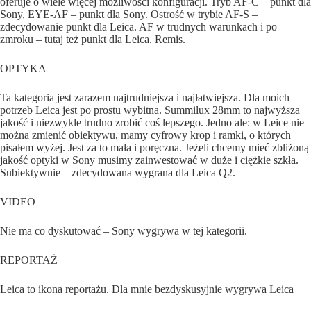
oferuje o wiele więcej możliwości konfiguracji. Tryb AF-C – punkt dla
Sony, EYE-AF – punkt dla Sony. Ostrość w trybie AF-S –
zdecydowanie punkt dla Leica. AF w trudnych warunkach i po
zmroku – tutaj też punkt dla Leica. Remis.
OPTYKA
Ta kategoria jest zarazem najtrudniejsza i najłatwiejsza. Dla moich
potrzeb Leica jest po prostu wybitna. Summilux 28mm to najwyższa
jakość i niezwykle trudno zrobić coś lepszego. Jedno ale: w Leice nie
można zmienić obiektywu, mamy cyfrowy krop i ramki, o których
pisałem wyżej. Jest za to mała i poręczna. Jeżeli chcemy mieć zbliżoną
jakość optyki w Sony musimy zainwestować w duże i ciężkie szkła.
Subiektywnie – zdecydowana wygrana dla Leica Q2.
VIDEO
Nie ma co dyskutować – Sony wygrywa w tej kategorii.
REPORTAŻ
Leica to ikona reportażu. Dla mnie bezdyskusyjnie wygrywa Leica