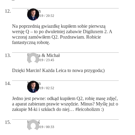
Marcin
02/07/2019 / 20:52
Na poprzednią gwiazdkę kupiłem sobie pierwszą
wersję Q – to po dwuletniej zabawie Digiluxem 2. A
wczoraj zamówiłem Q2. Pozdrawiam. Robicie
fantastyczną robotę.
Dorota & Michał
04/07/2019 / 23:45
Dzięki Marcin! Każda Leica to nowa przygoda;)
Marcin
29/07/2019 / 02:52
Jedno jest pewne: odkąd kupiłem Q2, robię masę zdjęć,
a aparat zabieram prawie wszędzie. Minus? Myślę już o
zakupie M-ki i szkłach do niej… #leicoholizm :)
Kukuś
04/08/2019 / 00:33