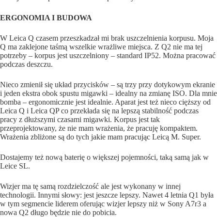
ERGONOMIA I BUDOWA
W Leica Q czasem przeszkadzał mi brak uszczelnienia korpusu. Moja
Q ma zaklejone taśmą wszelkie wrażliwe miejsca. Z Q2 nie ma tej
potrzeby – korpus jest uszczelniony – standard IP52. Można pracować
podczas deszczu.
Nieco zmienił się układ przycisków – są trzy przy dotykowym ekranie
i jeden ekstra obok spustu migawki – idealny na zmianę ISO. Dla mnie
bomba – ergonomicznie jest idealnie. Aparat jest też nieco cięższy od
Leica Q i Leica QP co przekłada się na lepszą stabilność podczas
pracy z dłuższymi czasami migawki. Korpus jest tak
przeprojektowany, że nie mam wrażenia, że pracuję kompaktem.
Wrażenia zbliżone są do tych jakie mam pracując Leicą M. Super.
Dostajemy też nową baterię o większej pojemności, taką samą jak w
Leice SL.
Wizjer ma tę samą rozdzielczość ale jest wykonany w innej
technologii. Innymi słowy: jest jeszcze lepszy. Nawet 4 letnia Q1 była
w tym segmencie liderem oferując wizjer lepszy niż w Sony A7r3 a
nowa Q2 długo będzie nie do pobicia.