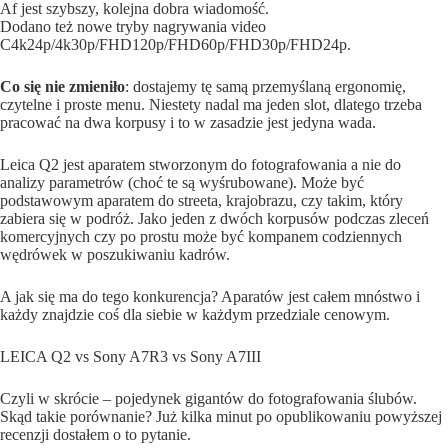
Af jest szybszy, kolejna dobra wiadomość.
Dodano też nowe tryby nagrywania video
C4k24p/4k30p/FHD120p/FHD60p/FHD30p/FHD24p.
Co się nie zmieniło
: dostajemy tę samą przemyślaną ergonomię,
czytelne i proste menu. Niestety nadal ma jeden slot, dlatego trzeba
pracować na dwa korpusy i to w zasadzie jest jedyna wada.
Leica Q2 jest aparatem stworzonym do fotografowania a nie do
analizy parametrów (choć te są wyśrubowane). Może być
podstawowym aparatem do streeta, krajobrazu, czy takim, który
zabiera się w podróż. Jako jeden z dwóch korpusów podczas zleceń
komercyjnych czy po prostu może być kompanem codziennych
wędrówek w poszukiwaniu kadrów.
A jak się ma do tego konkurencja? Aparatów jest całem mnóstwo i
każdy znajdzie coś dla siebie w każdym przedziale cenowym.
LEICA Q2 vs Sony A7R3 vs Sony A7III
Czyli w skrócie – pojedynek gigantów do fotografowania ślubów.
Skąd takie porównanie? Już kilka minut po opublikowaniu powyższej
recenzji dostałem o to pytanie.