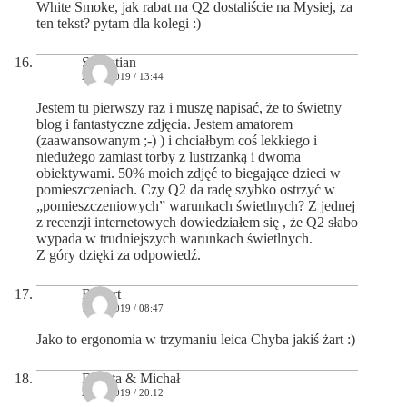
White Smoke, jak rabat na Q2 dostaliście na Mysiej, za
ten tekst? pytam dla kolegi :)
Sebastian
28/09/2019 / 13:44
Jestem tu pierwszy raz i muszę napisać, że to świetny
blog i fantastyczne zdjęcia. Jestem amatorem
(zaawansowanym ;-) ) i chciałbym coś lekkiego i
niedużego zamiast torby z lustrzanką i dwoma
obiektywami. 50% moich zdjęć to biegające dzieci w
pomieszczeniach. Czy Q2 da radę szybko ostrzyć w
„pomieszczeniowych” warunkach świetlnych? Z jednej
z recenzji internetowych dowiedziałem się , że Q2 słabo
wypada w trudniejszych warunkach świetlnych.
Z góry dzięki za odpowiedź.
Robert
16/10/2019 / 08:47
Jako to ergonomia w trzymaniu leica Chyba jakiś żart :)
Dorota & Michał
22/10/2019 / 20:12