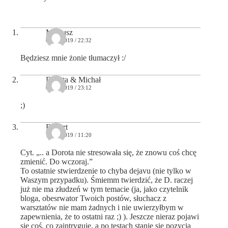
Mateusz
09/03/2019 / 22:32
Będziesz mnie żonie tłumaczył :/
Dorota & Michał
09/03/2019 / 23:12
;)
Robert
10/03/2019 / 11:20
Cyt. „.. a Dorota nie stresowała się, że znowu coś chcę
zmienić. Do wczoraj.”
To ostatnie stwierdzenie to chyba dejavu (nie tylko w
Waszym przypadku). Śmiemm twierdzić, że D. raczej
już nie ma złudzeń w tym temacie (ja, jako czytelnik
bloga, obesrwator Twoich postów, słuchacz z
warsztatów nie mam żadnych i nie uwierzyłbym w
zapewnienia, że to ostatni raz ;) ). Jeszcze nieraz pojawi
się coś, co zaintryguje, a po testach stanie się pozycją