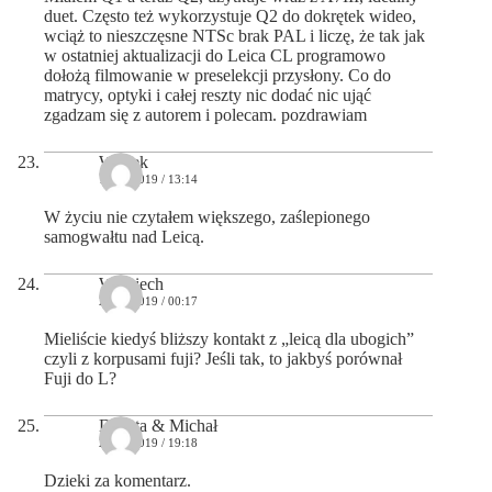
duet. Często też wykorzystuje Q2 do dokrętek wideo,
wciąż to nieszczęsne NTSc brak PAL i liczę, że tak jak
w ostatniej aktualizacji do Leica CL programowo
dołożą filmowanie w preselekcji przysłony. Co do
matrycy, optyki i całej reszty nic dodać nic ująć
zgadzam się z autorem i polecam. pozdrawiam
Wojtek
11/12/2019 / 13:14
W życiu nie czytałem większego, zaślepionego
samogwałtu nad Leicą.
Wojciech
20/12/2019 / 00:17
Mieliście kiedyś bliższy kontakt z „leicą dla ubogich”
czyli z korpusami fuji? Jeśli tak, to jakbyś porównał
Fuji do L?
Dorota & Michał
20/12/2019 / 19:18
Dzieki za komentarz.