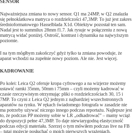
SENSOR
Najważniejsza zmiana to nowy sensor. Q1 ma 24MP, w Q2 znalazła
się pełnoklatkowa matryca o rozdzielczości 47,3MP. To już jest zakres
średnioformatowego Hasselblada X1d. Obiektyw pozostał ten sam.
Nadal jest to summilux 28mm f1.7. Jak rysuje w połączeniu z nową
matrycą widać poniżej. Ostrość, kontrast i dynamika na najwyższym
poziomie.
I na tym mógłbym zakończyć gdyż tylko ta zmiana powoduje, że
aparat wchodzi na zupełnie nowy poziom. Ale nie. Jest więcej.
KADROWANIE
Po kolei: Leica Q2 oferuje kropa cyfrowego a na wizjerze możemy
ustawić ramki 35mm, 50mm i 75mm – czyli możemy kadrować w
czasie rzeczywistym otrzymując pliki o rozdzielczościach 30, 15 i
7MP. To czyni z Leica Q2 jednym z najbardziej wszechstronnych
aparatów na rynku. W rękach świadomego fotografa w zasadzie nie
ma potrzeby używać niczego innego podczas reportażu. Najlepsze jest
to, że podczas PP możemy sobie w LR „odkadrować” – mamy wciąż
do dyspozycji pełne 47,3MP. To daje niewiarygodną elastyczność
podczas edycji materiału. Szerzej o tym mówiłem podczas live na FB
– tutaj możecie posłuchać o moich pierwszych wrażeniach.