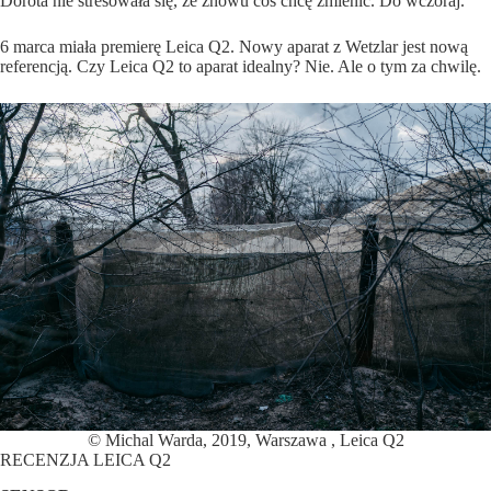
Dorota nie stresowała się, że znowu coś chcę zmienić. Do wczoraj.
6 marca miała premierę Leica Q2. Nowy aparat z Wetzlar jest nową
referencją. Czy Leica Q2 to aparat idealny? Nie. Ale o tym za chwilę.
© Michal Warda, 2019, Warszawa , Leica Q2
RECENZJA LEICA Q2