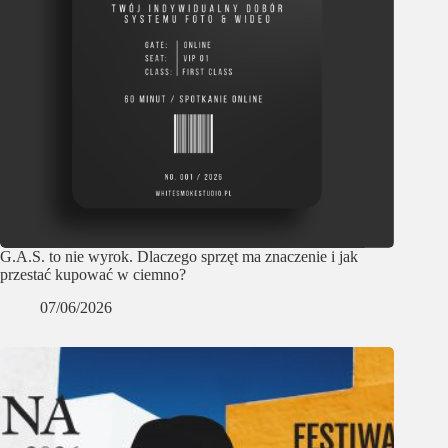
G.A.S. to nie wyrok. Dlaczego sprzęt ma znaczenie i jak
przestać kupować w ciemno?
07/06/2026