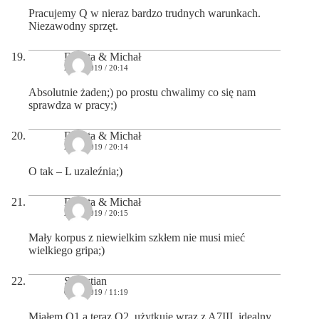
Pracujemy Q w nieraz bardzo trudnych warunkach.
Niezawodny sprzęt.
Dorota & Michał
22/10/2019 / 20:14
Absolutnie żaden;) po prostu chwalimy co się nam
sprawdza w pracy;)
Dorota & Michał
22/10/2019 / 20:14
O tak – L uzaleźnia;)
Dorota & Michał
22/10/2019 / 20:15
Mały korpus z niewielkim szkłem nie musi mieć
wielkiego gripa;)
Sebastian
08/12/2019 / 11:19
Miałem Q1 a teraz Q2, użytkuje wraz z A7III, idealny