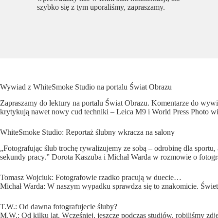
szybko się z tym uporaliśmy, zapraszamy.
Wywiad z WhiteSmoke Studio na portalu Świat Obrazu
Zapraszamy do lektury na portalu
Świat Obrazu
. Komentarze do wywia
krytykują nawet nowy cud techniki – Leica M9 i World Press Photo w
WhiteSmoke Studio: Reportaż ślubny wkracza na salony
„Fotografując ślub trochę rywalizujemy ze sobą – odrobinę dla sportu,
sekundy pracy.” Dorota Kaszuba i Michał Warda w rozmowie o fotogra
Tomasz Wojciuk: Fotografowie rzadko pracują w duecie…
Michał Warda: W naszym wypadku sprawdza się to znakomicie. Świetni
T.W.: Od dawna fotografujecie śluby?
M.W.: Od kilku lat. Wcześniej, jeszcze podczas studiów, robiliśmy zdj