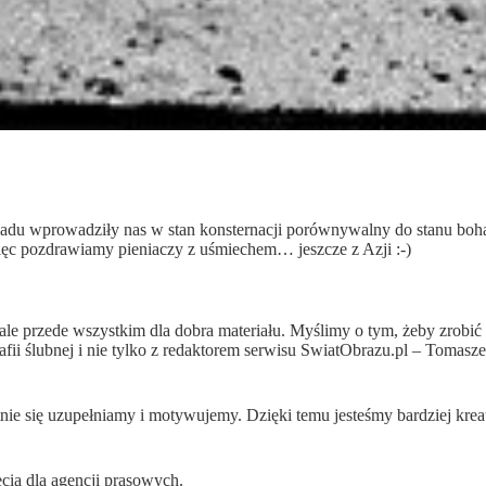
du wprowadziły nas w stan konsternacji porównywalny do stanu bohate
ięc pozdrawiamy pieniaczy z uśmiechem… jeszcze z Azji :-)
 ale przede wszystkim dla dobra materiału. Myślimy o tym, żeby zrobić 
fii ślubnej i nie tylko z redaktorem serwisu SwiatObrazu.pl – Tomas
e się uzupełniamy i motywujemy. Dzięki temu jesteśmy bardziej krea
ęcia dla agencji prasowych.