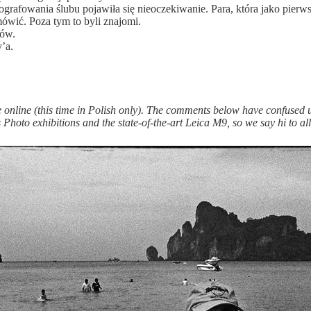
grafowania ślubu pojawiła się nieoczekiwanie. Para, która jako pierwsz
mówić. Poza tym to byli znajomi.
fów.
’a.
nline (this time in Polish only). The comments below have confused u
Photo exhibitions and the state-of-the-art Leica M9, so we say hi to all 