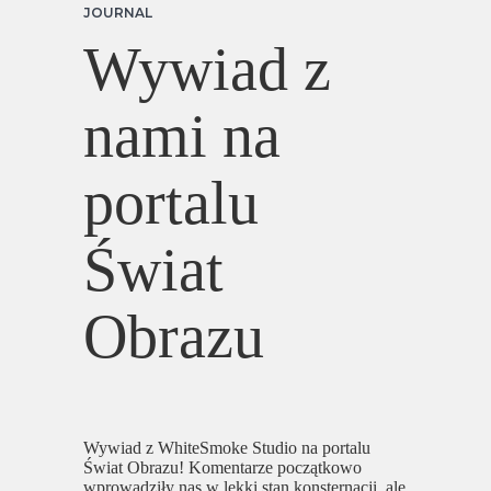
JOURNAL
Wywiad z
nami na
portalu
Świat
Obrazu
Wywiad z WhiteSmoke Studio na portalu
Świat Obrazu! Komentarze początkowo
wprowadziły nas w lekki stan konsternacji, ale