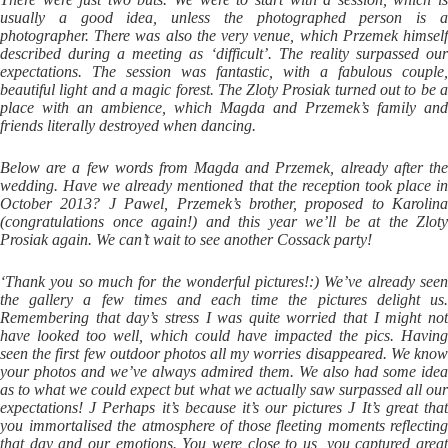
usually a good idea, unless the photographed person is a
photographer. There was also the very venue, which Przemek himself
described during a meeting as ‘difficult’. The reality surpassed our
expectations. The session was fantastic, with a fabulous couple,
beautiful light and a magic forest. The Zloty Prosiak turned out to be a
place with an ambience, which Magda and Przemek’s family and
friends literally destroyed when dancing.
Below are a few words from Magda and Przemek, already after the
wedding. Have we already mentioned that the reception took place in
October 2013? J Pawel, Przemek’s brother, proposed to Karolina
(congratulations once again!) and this year we’ll be at the Zloty
Prosiak again. We can’t wait to see another Cossack party!
‘Thank you so much for the wonderful pictures!:) We’ve already seen
the gallery a few times and each time the pictures delight us.
Remembering that day’s stress I was quite worried that I might not
have looked too well, which could have impacted the pics. Having
seen the first few outdoor photos all my worries disappeared. We know
your photos and we’ve always admired them. We also had some idea
as to what we could expect but what we actually saw surpassed all our
expectations! J Perhaps it’s because it’s our pictures J It’s great that
you immortalised the atmosphere of those fleeting moments reflecting
that day and our emotions. You were close to us, you captured great