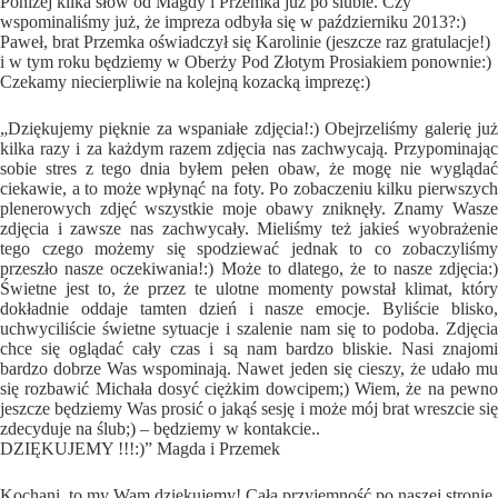
Poniżej kilka słów od Magdy i Przemka już po ślubie. Czy
wspominaliśmy już, że impreza odbyła się w październiku 2013?:)
Paweł, brat Przemka oświadczył się Karolinie (jeszcze raz gratulacje!)
i w tym roku będziemy w Oberży Pod Złotym Prosiakiem ponownie:)
Czekamy niecierpliwie na kolejną kozacką imprezę:)
„Dziękujemy pięknie za wspaniałe zdjęcia!:) Obejrzeliśmy galerię już
kilka razy i za każdym razem zdjęcia nas zachwycają. Przypominając
sobie stres z tego dnia byłem pełen obaw, że mogę nie wyglądać
ciekawie, a to może wpłynąć na foty. Po zobaczeniu kilku pierwszych
plenerowych zdjęć wszystkie moje obawy zniknęły. Znamy Wasze
zdjęcia i zawsze nas zachwycały. Mieliśmy też jakieś wyobrażenie
tego czego możemy się spodziewać jednak to co zobaczyliśmy
przeszło nasze oczekiwania!:) Może to dlatego, że to nasze zdjęcia:)
Świetne jest to, że przez te ulotne momenty powstał klimat, który
dokładnie oddaje tamten dzień i nasze emocje. Byliście blisko,
uchwyciliście świetne sytuacje i szalenie nam się to podoba. Zdjęcia
chce się oglądać cały czas i są nam bardzo bliskie. Nasi znajomi
bardzo dobrze Was wspominają. Nawet jeden się cieszy, że udało mu
się rozbawić Michała dosyć ciężkim dowcipem;) Wiem, że na pewno
jeszcze będziemy Was prosić o jakąś sesję i może mój brat wreszcie się
zdecyduje na ślub;) – będziemy w kontakcie..
DZIĘKUJEMY !!!:)” Magda i Przemek
Kochani, to my Wam dziękujemy! Cała przyjemność po naszej stronie.