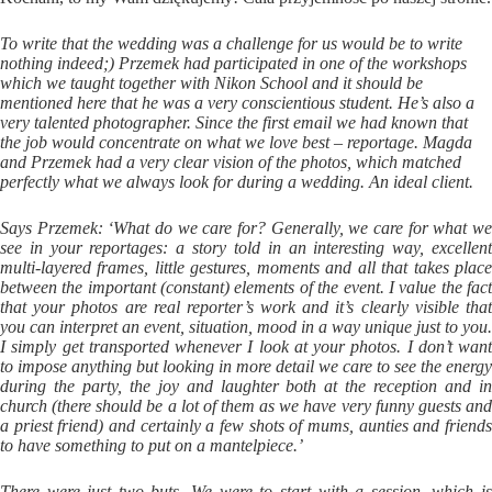
To write that the wedding was a challenge for us would be to write
nothing indeed;) Przemek had participated in one of the workshops
which we taught together with Nikon School and it should be
mentioned here that he was a very conscientious student. He’s also a
very talented photographer. Since the first email we had known that
the job would concentrate on what we love best – reportage. Magda
and Przemek had a very clear vision of the photos, which matched
perfectly what we always look for during a wedding. An ideal client.
Says Przemek: ‘What do we care for? Generally, we care for what we
see in your reportages: a story told in an interesting way, excellent
multi-layered frames, little gestures, moments and all that takes place
between the important (constant) elements of the event. I value the fact
that your photos are real reporter’s work and it’s clearly visible that
you can interpret an event, situation, mood in a way unique just to you.
I simply get transported whenever I look at your photos. I don’t want
to impose anything but looking in more detail we care to see the energy
during the party, the joy and laughter both at the reception and in
church (there should be a lot of them as we have very funny guests and
a priest friend) and certainly a few shots of mums, aunties and friends
to have something to put on a mantelpiece.’
There were just two buts. We were to start with a session, which is