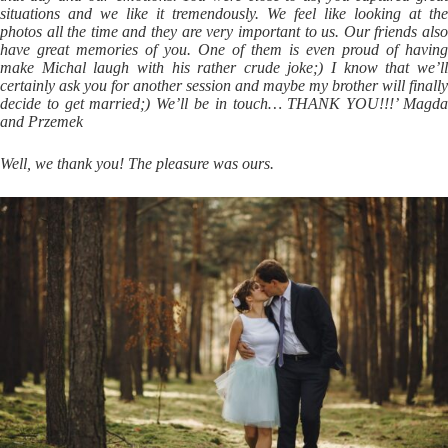
situations and we like it tremendously. We feel like looking at the
photos all the time and they are very important to us. Our friends also
have great memories of you. One of them is even proud of having
make Michal laugh with his rather crude joke;) I know that we’ll
certainly ask you for another session and maybe my brother will finally
decide to get married;) We’ll be in touch… THANK YOU!!!’ Magda
and Przemek
Well, we thank you! The pleasure was ours.