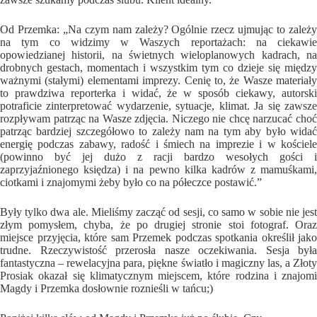
Od Przemka: „Na czym nam zależy? Ogólnie rzecz ujmując to zależy
na tym co widzimy w Waszych reportażach: na ciekawie
opowiedzianej historii, na świetnych wieloplanowych kadrach, na
drobnych gestach, momentach i wszystkim tym co dzieje się między
ważnymi (stałymi) elementami imprezy. Cenię to, że Wasze materiały
to prawdziwa reporterka i widać, że w sposób ciekawy, autorski
potraficie zinterpretować wydarzenie, sytuacje, klimat. Ja się zawsze
rozpływam patrząc na Wasze zdjęcia. Niczego nie chcę narzucać choć
patrząc bardziej szczegółowo to zależy nam na tym aby było widać
energię podczas zabawy, radość i śmiech na imprezie i w kościele
(powinno być jej dużo z racji bardzo wesołych gości i
zaprzyjaźnionego księdza) i na pewno kilka kadrów z mamuśkami,
ciotkami i znajomymi żeby było co na półeczce postawić.”
Były tylko dwa ale. Mieliśmy zacząć od sesji, co samo w sobie nie jest
złym pomysłem, chyba, że po drugiej stronie stoi fotograf. Oraz
miejsce przyjęcia, które sam Przemek podczas spotkania określił jako
trudne. Rzeczywistość przerosła nasze oczekiwania. Sesja była
fantastyczna – rewelacyjna para, piękne światło i magiczny las, a Złoty
Prosiak okazał się klimatycznym miejscem, które rodzina i znajomi
Magdy i Przemka dosłownie roznieśli w tańcu;)