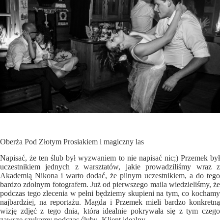
Oberża Pod Złotym Prosiakiem i magiczny las
Napisać, że ten ślub był wyzwaniem to nie napisać nic;) Przemek był
uczestnikiem jednych z warsztatów, jakie prowadziliśmy wraz z
Akademią Nikona i warto dodać, że pilnym uczestnikiem, a do tego
bardzo zdolnym fotografem. Już od pierwszego maila wiedzieliśmy, że
podczas tego zlecenia w pełni będziemy skupieni na tym, co kochamy
najbardziej, na reportażu. Magda i Przemek mieli bardzo konkretną
wizję zdjęć z tego dnia, która idealnie pokrywała się z tym czego
zawsze szukamy podczas ślubu. Klient idealny.